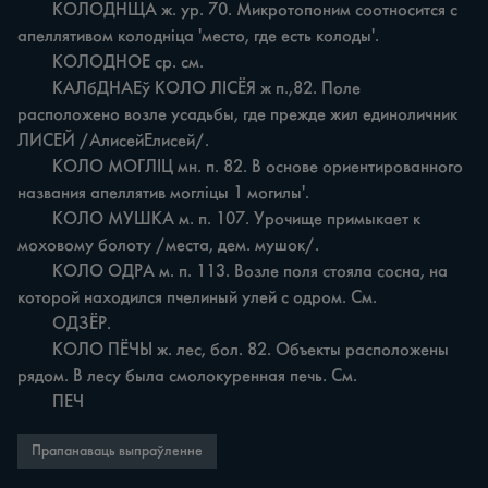
	КОЛОДНЩА ж. ур. 70. Микротопоним соотносится с 
апеллятивом колодніца 'место, где есть колоды'.

	КОЛОДНОЕ ср. см.

	КАЛбДНАЕў КОЛО ЛІСЁЯ ж п.,82. Поле 
расположено возле усадьбы, где прежде жил единоличник 
ЛИСЕЙ /АлисейЕлисей/.

	КОЛО МОГЛІЦ мн. п. 82. В основе ориентированного 
названия апеллятив могліцы 1 могилы'.

	КОЛО МУШКА м. п. 107. Урочище примыкает к 
моховому болоту /места, дем. мушок/.

	КОЛО ОДРА м. п. 113. Возле поля стояла сосна, на 
которой находился пчелиный улей с одром. См.

	ОДЗЁР.

	КОЛО ПЁЧЫ ж. лес, бол. 82. Объекты расположены 
рядом. В лесу была смолокуренная печь. См.

	ПЕЧ
Прапанаваць выпраўленне