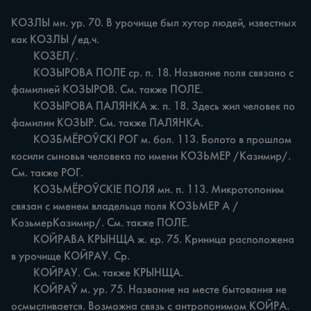
КОЗЛЫ мн. ур. 70. В урочище был хутор людей, известных 
как КОЗЛЫ /ед.ч.

	КОЗЕЛ/.

	КОЗЫРОВА ПОЛЕ ср. п. 18. Название поля связано с 
фамилией КОЗЫРОВ. См. также ПОЛЕ.

	КОЗЫРОВА ПАЛЯНКА ж. п. 18. Здесь жил человек по 
фамилии КОЗЫР. См. также ПАЛЯНКА.

	КОЗБМЁРОЎСКІ РОГ м. бол. 113. Болото в прошлом 
косили сыновья человека по имени КОЗЬМЕР /Казимир/. 
См. также РОГ.

	КОЗЬМЁРОЎСКІЕ ПОЛЯ мн. п. 113. Микротопоним 
связан с именем владельца поля КОЗЬМЕР А /
КозьмерКазимир/. См. также ПОЛЕ.

	КОЙРАВА КРЫНЩА ж. кр. 75. Криница расположена 
в урочище КОЙРАУ. Ср.

	КОЙРАУ. См. также КРЫНЩА.

	КОЙРАЎ м. ур. 75. Название на месте бытования не 
осмысливается. Возможна связь с антропонимом КОЙРА. 