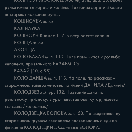
	КОЛІНОВУ МОСТОК м. мостик, рун., дор. 23. Вдоль 
ручья имеются заросли калины. Названия дороги и моста 
повторяют название ручья.

	КОШНОЎКА ж. см.

	КАЛІНАЎКА.

	КОЛІНОЎНІК ж лес 112. В лесу растет калина.

	КОЛІЦА ж. см.

	АКОЛІЦА.

	КОЛО БАЗАЯ м. п. 113. Поле примыкает к усадьбе 
человека, прозванного БАЗАЕМ. Ср.

	БАЗАЙ [10, с.ЗЗ].

	КОЛО ДАНША м. п. 113. На поле, по рассказам 
старожилов, замерз человек по имени ДАНИЛА /Даниил/.

	КОЛОДЗЕЗЬ м. ур. 132. Название дано по 
реальному признаку: в урочище, где был хутор, имеется 
колодец /колодзезь/.

	КОЛОДЗЕЦКА ВОЛОКА ж. с. 50. По свидетельству 
старожилов, грузким сенокосом пользовались люди по 
фамилии КОЛОДЕЦКИЕ. См. также ВОЛОКА.
