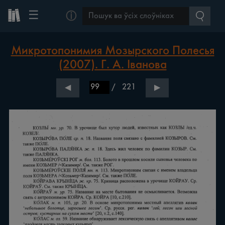
☰
ⓘ
Микротопонимия Мозырского Полесья
(2007). Г. А. Іванова
/
221
◀
▶