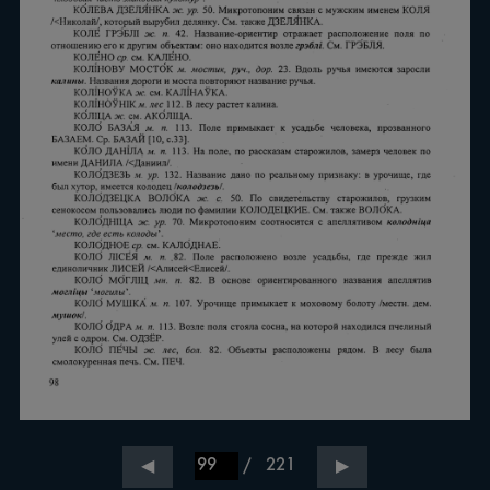
/
221
◀
▶