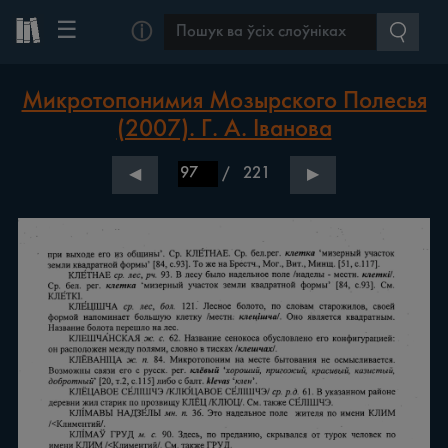
☰
ⓘ
Микротопонимия Мозырского Полесья
(2007). Г. А. Іванова
/
221
◀
▶