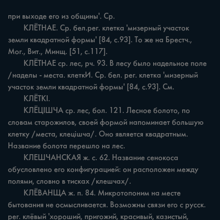
при выходе его из общины'. Ср.

	КЛЁТНАЕ. Ср. бел.рег. клетка 'мизерный участок 
земли квадратной формы' [84, с.93]. То же на Брестч., 
Мог., Вит., Минщ. [51, с.117].

	КЛЁТНАЕ ср. лес, рч. 93. В лесу было надельное поле 
/наделы - места. клеткИ. Ср. бел. рег. клетка 'мизерный 
участок земли квадратной формы' [84, с.93]. См.

	КЛЁТКІ.

	КЛЁЦІШЧА ср. лес, бол. 121. Лесное болото, по 
словам старожилов, своей формой напоминает большую 
клетку /места, клецішча/. Оно является квадратным. 
Название болота перешло на лес.

	КЛЕШЧАНСКАЯ ж. с. 62. Название сенокоса 
обусловлено его конфигурацией: он расположен между 
полями, словно в тисках /клешчах/.

	КЛЁВАНЩА ж. п. 84. Микротопоним на месте 
бытования не осмысливается. Возможны связи его с русск. 
рег. клёвый 'хороший, пригожий, красивый, казистый, 