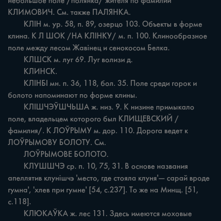
небольшое поле /полянка/ жителя по фамилии 
КЛИМОВИЧ. См. также ПАЛЯНКА.

	КЛІН м. ур. 58, п. 89, озерцо 103. Объекты в форме 
клина. К Л ШОК /НА КЛІНКУ/ м. п. 100. Клинообразное 
поле между лесом Жавінец и сенокосом Белка.

	КЛШСК м. луг 69. Луг волизи д.

	КЛИНСК.

	КЛІНБІ мн. п. 36, 118, бол. 35. Поле среди горок и 
болото напоминают по форме клины.

	КЛІШЧЭЎШЧЬША ж. низ. 9. К низине примыкало 
поле, владельцем которого был КЛИЩЕВСКИЙ /
фамилия/. К ЛОЎРЫМУ м. дор. 110. Дорога ведет к 
ЛОЎРЫМОВУ БОЛОТУ. См.

	ЛОЎРЫМОВЕ БОЛОТО.

	КЛУШШЧЭ ср. п. 10, 75, 31. В основе названия 
апеллятив клунішчэ 'место, где стояла клуня'— сарай вроде 
гумна', 'хлев при гумне' [54, с.237]. То же на Минщ. [51, 
с.118].

	КЛЮКАЎКА ж. лес 131. Здесь имеются моховые 