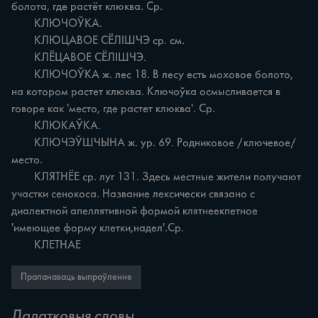
болота, где растёт клюква. Ср.

	КЛЮЧОЎКА.

	КЛЮЦАВОЕ СЁЛІШЧЭ ср. см.

	КЛЁЦАВОЕ СЁЛІШЧЭ.

	КЛЮЧОЎКА ж. лес 18. В лесу есть моховое болото, 
на котором растет клюква. Ключоўка осмысливается в 
говоре как 'место, где растет клюква'. Ср.

	КЛЮКАЎКА.

	КЛЮЧЭЎШЧЫНА ж. ур. 69. Родниковое /ключевое/ 
место.

	КЛЯТНЁЕ ср. луг 131. Здесь местные жители получают 
участки сенокоса. Название лексически связано с 
диалектной апеллятивной формой клятнеекпетное 
'имеющее форму клетки,надел'.Ср.

	КЛЕТНАЕ
Прапанаваць выпраўленне
Дадатковыя словы