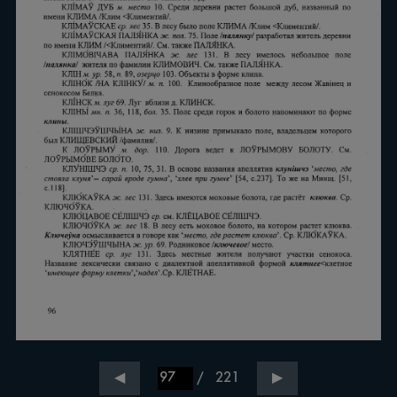
/
221
◀
▶