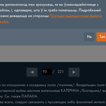
ны дапамагаюць нам зразумець, як вы ўзаемадзейнічаеце з
айтам, і, адпаведна, што ў ім трэба палепшыць. Падрабязней
ожна даведацца на старонцы
Палітыка выкарыстання файлаў
ookie
.
Не
Так
/
221
◀
▶
м по отношению к соседнему полю /палянке/. Владельцем поля
на. См. также ПАЛАНА.
