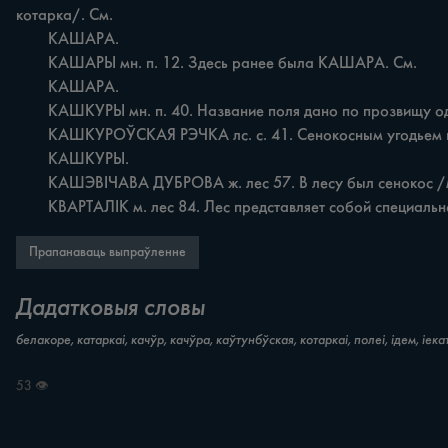
котарка/. См.

	КАШАРА.

	КАШАРЫ мн. п. 12. Здесь ранее была КАШАРА. См.

	КАШАРА.

	КАШКУРЫ мн. п. 40. Название поля дано по прозвищу одного из местных жителей - владельца указанного поля КАШКУРА.

	КАШКУРОЎСКАЯ РЭЧКА лс. с. 41. Сенокосным угодьем вдоль небольшой речки пользовался КАШКУР. Ср.

	КАШКУРЫ.

	КАШЭВІЧАВА ДУБРОВА ж. лес 57. В лесу был сенокос /места, дуброва!. Владельцем сенокоса-дубровы являлся житель по фамилии КАШЕВИЧ. См. также ДУБРОВА.

	КВАРТАЛІК м. лес 84. Лес представляет собой специальн
Прапанаваць выпраўленне
Дадатковыя словы
белакоре, катаркаі, качўр, качўра, каўтунбўская, котаркаі, полеі, ідем, іекат
53 👁