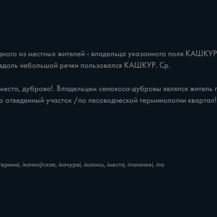
о отведенный участок /по лесоводческой терминологии квартал! 
еринаі, ікачноўскае, ікачураі, іколись, іместа, іпалянкеі, іпо