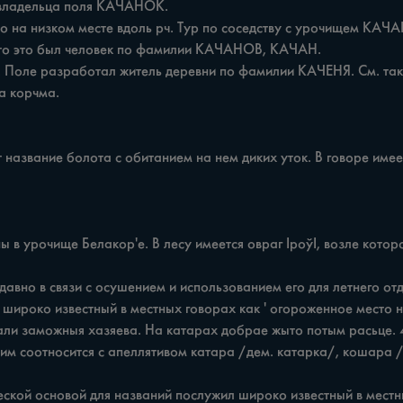
что это был человек по фамилии КАЧАНОВ, КАЧАН.

, широко известный в местных говорах как ' огороженное место н
ли заможныя хазяева. На катарах добрае жыто потым расьце. 47;