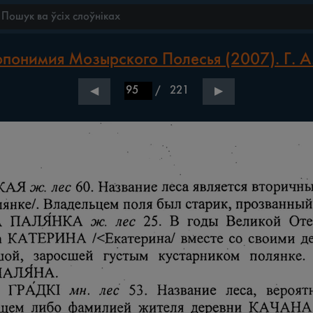
понимия Мозырского Полесья (2007). Г. А.
/
221
◀
▶