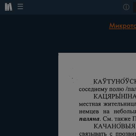
☰
ⓘ
Микрото