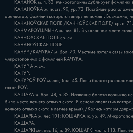
	КАЧАНОК м. п. 32. Микротопоним дублирует фамилию владельца поля КАЧАНОК.

	КАЧАНОЎКА ж: паств. 90, ур. 72. Пастбище расположено на низком месте вдоль рч. Тур по соседству с урочищем КАЧАНОЎКА. По свидетельству старожилов, в урочище жил 
арендатор, фамилии которого теперь не помнят. Возможно, 
	КАЧАНОЎСКАЕ ПОЛЕ /КАЧНОЎСКАЕ ПОЛЕ/ ср. п. 71. Поле разработал житель деревни по фамилии КАЧЕНЯ. См. также ПОЛЕ.

	КАЧМАРОЎШЧЫНА ж. низ. 81. В указанном месте стояла корчма.

	КАЧНОЎСКАЕ ПОЛЕ ср. см.

	КАЧАНОЎСКАЕ ПОЛЕ.

	КАЧУР /КАЧУРА/ м. бол. 70. Местные жители связывают название болота с обитанием на нем диких уток. В говоре имеется апеллятив качур 'самец утки\ Вероятна связь 
микротопонима с фамилией КАЧУРА.

	КАЧУР А ж см.

	КАЧУР.

	КАЧУРОЎ РОЎ м. лес, бол. 45. Лес и болото расположены в урочище Белакор'е. В лесу имеется овраг ІроўІ, возле которого располагался хутор человека по фамилии КАЧУРА. См. 
также РОЎ.

	КАШАРА ж. бол. 48, п. 82. Название болота возникло недавно в связи с осушением и использованием его для летнего отдыха скота. Поле находится в лесу Заберва, где в прошлом 
было место летнего отдыха скота. В основе апеллятив катара
ночного отдыха скота в летнее время\ /Колись катары дзяржа
	КАШАРКА ж. лес 101; КОШАРКА ж. ур. 49. Микротопоним соотносится с апеллятивом катара /дем. катарка/, кошара /дем. котарка/. См.

	КАШАРА.

	КАШАРКІ мн. лес 16, п. 89; КОШАРКІ мн. п. 113. Лексической основой для названий послужил широко известный в местных говорах апеллятив катара /дем. катарка!, котара /дем. 