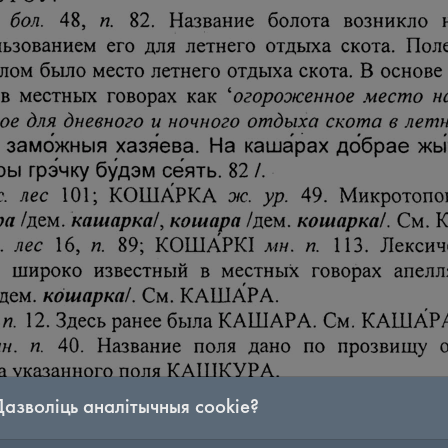
Дазволіць аналітычныя cookie?