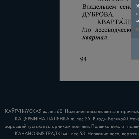
Я
с
м
c
КАЎТУНбУСКАЯ ж. лес 60. Название леса является вторичны
	КАЦЯРЫНІНА ПАЛЯНКА ж. лес 25. В годы Великой Отечественной войны местная жительница КАТЕРИНА /Екатерина/ вместе со своими детьми пряталась от немцев на небольшой, 
заросшей густым кустарником полянке. Полянка дем. от поля
	КАЧАНОВЫЯ ГРАДКІ мн. лес 53. Название леса, вероятнее всего, следует связывать с прозвищем либо фамилией жителя деревни КАЧАНА, чьё поле ІградкіІ было в лесу.
