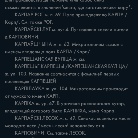
для производства дёгтя. Апеллятив каростанка 
осмысливается в значении 'место, где заготавливают кору*.

	КАРПАЎ РОГ м. п. 69. Поле принадлежало КАРПУ /
Карп/. См. также РОГ.

	КАРПАЎСКІ ЛУГ м. луг 4. Луг издавна косили жители 
д.КАРПОВИЧИ.

	КАРПАЎШЧЫНА ж. п. 62. Микротопоним связан с 
именем владельца поля КАРПА /Карп/.

	КАРПЕШАНСКАЯ ВУЛІЦА ж. см.

	КАРПЕШЬГ КАРПЕШЫ /КАРПЕШАНСКАЯ ВУЛІЦА/ 
ж. ул. 103. Название соотносится с фамилией первых 
поселенцев КАРПЕШЕЙ.

	КАРПІЛАЎКА ж. ул. 104. Микротопоним происходит 
от мужского имени КАРП.

	КАРПІХА ж. ур. 67. В урочище располагался хутор, 
владелицей.которого была КАРПИХА, жена Карпа.

	КАРПАЎСКІ ЛЕСОК м. с. 49. Сенокос возник на месте 
молодого леса /местн. леска! неподалёку от д.

	КАРПОВИЧИ. См. также ЛЕСОК.
