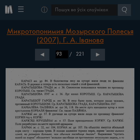
☰
ⓘ
Микротопонимия Мозырского Полесья
(2007). Г. А. Іванова
/
221
◀
▶