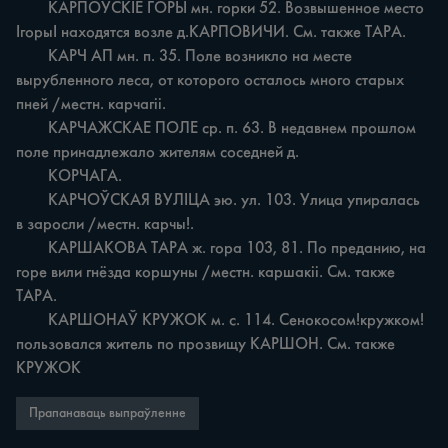
	КАРПОЎСКІЕ ГОРЫ мн. горки 52. Возвышенное место 
ІгорыІ находятся возле д.КАРПОВИЧИ. См. также ТАРА.

	КАРЧ АП мн. п. 35. Поле возникло на месте 
вырубленного леса, от которого осталось много старых 
пней /местн. карчагіі.

	КАРЧАЖСКАЕ ПОЛЕ ср. п. 63. В недавнем прошлом 
поле принадлежало жителям соседней д.

	КОРЧАГА.

	КАРЧОЎСКАЯ ВУЛІЦА эю. ул. 103. Улица упиралась 
в заросли /местн. карчы!.

	КАРШАКОВА ТАРА ж. гора 103, 81. По преданию, на 
горе вили гнёзда коршуны /местн. каршакіі. См. также 
ТАРА.

	КАРШОНАЎ КРУЖОК м. с. 114. Сенокосом!кружком! 
пользовался житель по прозвищу КАРШОН. См. также 
КРУЖОК
Прапанаваць выпраўленне