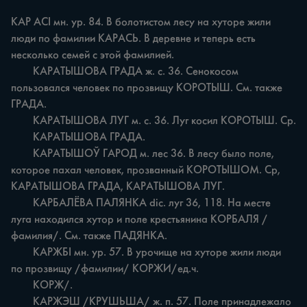
КАР ACI мн. ур. 84. В болотистом лесу на хуторе жили 
люди по фамилии КАРАСЬ. В деревне и теперь есть 
несколько семей с этой фамилией.

	КАРАТЫШОВА ГРАДА ж. с. 36. Сенокосом 
пользовался человек по прозвищу КОРОТЫШ. См. также 
ГРАДА.

	КАРАТЫШОВА ЛУГ м. с. 36. Луг косил КОРОТЫШ. Ср.

	КАРАТЫШОВА ГРАДА.

	КАРАТЫШОЎ ГАРОД м. лес 36. В лесу было поле, 
которое пахал человек, прозванный КОРОТЫШОМ. Ср, 
КАРАТЫШОВА ГРАДА, КАРАТЫШОВА ЛУГ.

	КАРБАЛЁВА ПАЛЯНКА dic. луг 36, 118. На месте 
луга находился хутор и поле крестьянина КОРБАЛЯ /
фамилия/. См. также ПАДЯНКА.

	КАРЖБІ мн. ур. 57. В урочище на хуторе жили люди 
по прозвищу /фамилии/ КОРЖИ/ед.ч.

	КОРЖ/.

	КАРЖЭШ /КРУШЬША/ ж. п. 57. Поле принадлежало 