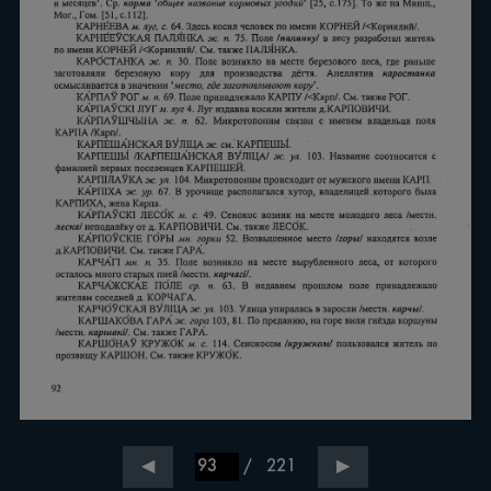
/
221
◀
▶