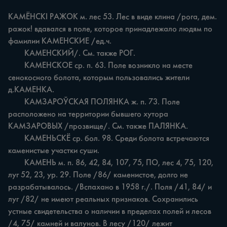
КАМЁНСКІ РАЖОК м. лес 53. Лес в виде клина /рога, дем. 
ражок! вдавался в поле, которое принадлежало людям по 
фамилии КАМЕНСКИЕ /ед.ч.

	КАМЕНСКИЙ/. См. также РОГ.

	КАМЕНСКОЕ ср. п. 63. Поле возникло на месте 
сенокосного болота, которым пользовались жители 
д.КАМЕНКА.

	КАМЗАРОЎСКАЯ ПОЛЯНКА ж. п. 73. Поле 
расположено на территории бывшего хутора 
КАМЗАРОВЫХ /прозвище/. См. также ПАЛЯНКА.

	КАМЕНЬСКЁ ср. бол. 98. Среди болота встречаются 
каменистые участки суши.

	КАМЕНЬ м. п. 86, 42, 84, 107, 75, ПО, лес 4, 75, 120, 
луг 52, 23, ур. 29. Поле /86/ каменистое, долго не 
разрабатывалось. /Вспахано в 1958 г./. Поля /41, 84/ и 
луг /82/ не имеют реальных признаков. Сохранились 
устные свидетельства о наличии в пределах полей и лесов 
/4, 75/ камней и валунов. В лесу /120/ лежит 