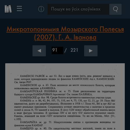
☰
ⓘ
Микротопонимия Мозырского Полесья
(2007). Г. А. Іванова
/
221
◀
▶