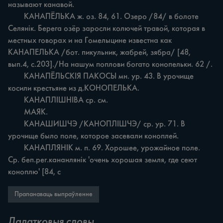
называют канавой.

	КАНАПЁЛЬКА ж. оз. 84, 61. Озеро /84/ в болоте 
Селянік. Берега озёр заросли колючей травой, которая в 
местных говорах и на Гомелыцине известна как 
КАНАПЕЛЬКА /бот. пикульник, жабрей, зябра/ [48, 
вып.4, с.203]./На нашум поплови богато конопельки. 62 /.

	КАНАПЁЛЬСКІЯ ПАКОСЫ мн. ур. 43. В урочище 
косили крестьяне из д.КОНОПЕЛЬКА.

	КАНАПЛІШНІВА ср. см.

	МАЯК.

	КАНАШИШЧЭ /КАНОПЛІШЧЭ/ ср. ур. 71. В 
урочище было поле, которое засевали коноплей.

	КАНАПЛЯНІК м. п. 69. Хорошее, урожайное поле. 
Ср. беп.рег.кананлянік 'очень хорошая земля, где сеют 
коноплю' [84, с
Прапанаваць выпраўленне
Дадатковыя словы