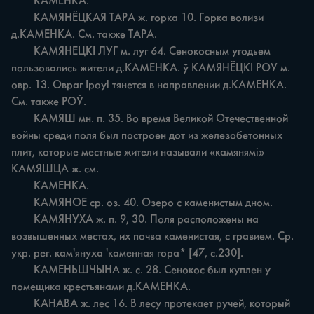
	КАМЕНКА.

	КАМЯНЁЦКАЯ ТАРА ж. горка 10. Горка волизи 
д.КАМЕНКА. См. также ТАРА.

	КАМЯНЕЦКІ ЛУГ м. луг 64. Сенокосным угодьем 
пользовались жители д.КАМЕНКА. ў КАМЯНЁЦКІ РОУ м. 
овр. 13. Овраг Ipoyl тянется в направлении д.КАМЕНКА. 
См. также РОЎ.

	КАМЯШ мн. п. 35. Во время Великой Отечественной 
войны среди поля был построен дот из железобетонных 
плит, которые местные жители называли «камянямі» 
КАМЯШЦА ж. см.

	КАМЕНКА.

	КАМЯНОЕ ср. оз. 40. Озеро с каменистым дном.

	КАМЯНУХА ж. п. 9, 30. Поля расположены на 
возвышенных местах, их почва каменистая, с гравием. Ср. 
укр. рег. кам'януха 'каменная гора* [47, с.230].

	КАМЕНЬШЧЫНА ж. с. 28. Сенокос был куплен у 
помещика крестьянами д.КАМЕНКА.

	КАНАВА ж. лес 16. В лесу протекает ручей, который 