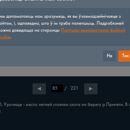
ны дапамагаюць нам зразумець, як вы ўзаемадзейнічаеце з
айтам, і, адпаведна, што ў ім трэба палепшыць. Падрабязней
ожна даведацца на старонцы
Палітыка выкарыстання файлаў
ookie
.
Не
Так
/
221
◀
▶
рочище - место летней стоянки скота на берегу р.Припяти. В л

