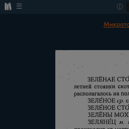
☰
ⓘ
Микрото