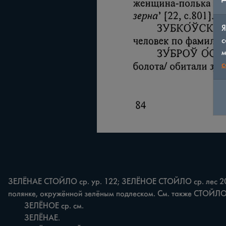
Я
с
м
c
ЗЕЛЁНАЕ СТОЙЛО cp. yp. 122; ЗЕЛЁНОЕ СТОЙЛО cp. лес 20. У
полянке, окружённой зелёным подлеском. См. также СТОЙЛО.
	ЗЕЛЁНОЕ ср. см.

	ЗЕЛЁНАЕ.
