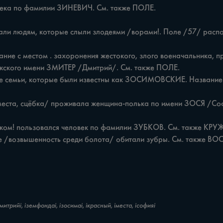
жского имени ЗМИТЕР /Дмитрий/. См. также ПОЛЕ.

е /возвышенность среди болота/ обитали зубры. См. также ВО
митрийі, іземфондаі, ізосимаі, ікрасный, іместа, ісофияі