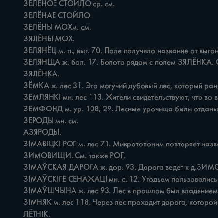
	ЗЕЛЁНОЕ СТОЙЛО ср. см.

	ЗЕЛЁНАЕ СТОЙЛО.

	ЗЕЛЁНЫ МОХм. см.

	ЗЯЛЁНЫ МОХ.

	ЗЕЛЯНЁЦ м. п., выг. 70. Поле получило название от выгона. Микротопоним происходит от местного апеллятива зелянец *зелёное криничное место'. То же на Том. [51, с.99].

	ЗЕЛЯНЩА ж. бол. 17. Болото рядом с полем ЗЯЛЁНКА. См.

	ЗЯЛЁНКА.

	ЗЁМКА ж. лес 31. Это могучий дубовый лес, который ранее принадлежал земству. Земказемство.

	ЗЕМЛЯНКІ мн. лес 113. Жители свидетельствуют, что во время Великой Отечественной войны лес был прибежищем для беженцев, которые в лесу строили себе землянки.

	ЗЕМФОНД м. yp. 108, 29. Лесные урочища были отданы в распоряжение земельного фонда /земфонда/ сельских Советов, этим и обусловлено возникновение микротопонима.

	ЗЕРОДЫ мн. см.

	АЗЯРОДЫ.

	ЗІМАВІЦКІ РОГ м. лес 71. Микротопоним повторяет название поля, владельцем которого был житель из д.

	ЗИМОВИЩИ. См. также РОГ.

	ЗІМАЎСКАЯ ДАРОГА ж. дор. 93. Дорога ведет к д.ЗИМОВИЩИ.

	ЗІМАЎСКІГЕ СЕНАЖАЦІ мн. с. 12. Угодьем пользовались жители д.МАЛЫЕ ЗИМОВИЩИ. См. также СЕНАЖАЦЬ.

	ЗІМАЎШЧЫНА ж. лес 93. Лес в прошлом был владением помещика из д.МАЛЫЕ ЗИМОВИЩИ.

	ЗІМНЯК м. лес 118. Через лес проходит дорога, которой можно пользоваться только зимой. Ср.

	ЛЁТНІК.
