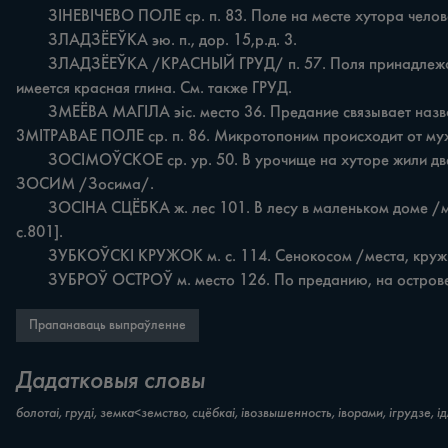
	ЗІНЕВІЧЕВО ПОЛЕ ср. п. 83. Поле на месте хутора человека по фамилии ЗИНЕВИЧ. См. также ПОЛЕ.

	ЗЛАДЗЁЕЎКА эю. п., дор. 15,р.д. 3.

	ЗЛАДЗЁЕЎКА /КРАСНЫЙ ГРУД/ п. 57. Поля принадлежали людям, которые слыли злодеями /ворами!. Поле /57/ расположено на возвышенном месте /грудзе!, в породе которого 
имеется красная глина. См. также ГРУД.

	ЗМЕЁВА МАГІЛА эіс. место 36. Предание связывает название с местом . захоронения жестокого, злого военачальника, прозванного ЗМЕЕМ. Действительно, здесь есть следы могилы. 
3MITPABAE ПОЛЕ ср. п. 86. Микротопоним происходит от му
	ЗОСІМОЎСКОЕ ср. ур. 50. В урочище на хуторе жили две семьи, которые были известны как ЗОСИМОВСКИЕ. Название хутора перенесено на урочище и происходит от имени 
ЗОСИМ /Зосима/.

	ЗОСІНА СЦЁБКА ж. лес 101. В лесу в маленьком доме /места, сцёбка/ проживала женщина-полька по имени ЗОСЯ /София/. Ср. бел. рег. сцёбка 'строение для хранения зерна' [22, 
с.801].

	ЗУБКОЎСКІ КРУЖОК м. с. 114. Сенокосом /места, кружком! пользовался человек по фамилии ЗУБКОВ. См. также КРУЖОК.

	ЗУБРОЎ ОСТРОЎ м. место 126. По преданию, на остров
Прапанаваць выпраўленне
Дадатковыя словы
болотаі, груді, земка<земство, сцёбкаі, івозвышенность, іворами, ігрудзе, ід