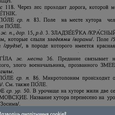
Дазволіць аналітычныя cookie?