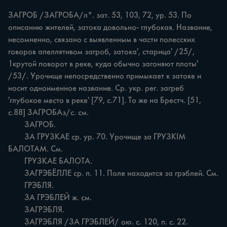
ЗАГРОБ /ЗАГРОБА/л*. зат. 53, 103, 72, yp. 53. По 
описанию жителей, затока довольно- глубокая. Название, 
несомненно, связано с выявленным в части полесских 
говоров апеллятивом загроб, затока', старица' /25/, 
1крутой поворот в реке, куда обычно загоняют плоты' 
/53/. Урочище непосредственно примыкает к затоке и 
носит одноименное название. Ср. укр. рег. загреб 
'глубокое место в реке' [79, с.71]. То же на Брестч. [51, 
с.88] ЗАГРОБАз/с. см.

	ЗАГРОБ.

	ЗА ГРУЗКАЕ ср. ур. 70. Урочище за ГРУЗКІМ 
БАЛОТАМ. См.

	ГРУЗКАЕ БАЛОТА.

	ЗАГРЭБЁЛЛЕ ср. п. 11. Поле находится за грэблей. См.

	ГРЭБЛЯ.

	ЗА ГРЭБЛЕЙ ж. см.

	ЗАГРЭБЛЯ.

	ЗАГРЭБЛЯ /ЗА ГРЭБЛЕЙ/ ою. с. 120, п. с. 22. 