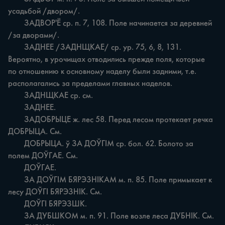
усадьбой /двором/.

	ЗАДВОР'Ё ср. п. 7, 108. Поле начинается за деревней 
/за дворами/.

	ЗАДНЕЕ /ЗАДНЩКАЕ/ ср. ур. 75, 6, 8, 131. 
Вероятно, в урочищах отводились прежде поля, которые 
по отношению к основному наделу были задними, т.е. 
располагались за пределами главных наделов.

	ЗАДНЩКАЕ ср. см.

	ЗАДНЕЕ.

	ЗАДОБРЫЦЕ ж. лес 58. Перед лесом протекает речка 
ДОБРЫЦА. См.

	ДОБРЫЦА. ў ЗА ДОЎГІМ ср. бол. 62. Болото за 
полем ДОЎГАЕ. См.

	ДОЎГАЕ.

	ЗА ДОЎГІМ БЯРЭЗНІКАМ м. п. 85. Поле примыкает к 
лесу ДОЎГІ БЯРЭЗНІК. См.

	ДОЎГІ БЯРЭЗШК.

	ЗА ДУБШКОМ м. п. 91. Поле возле леса ДУБНІК. См.
