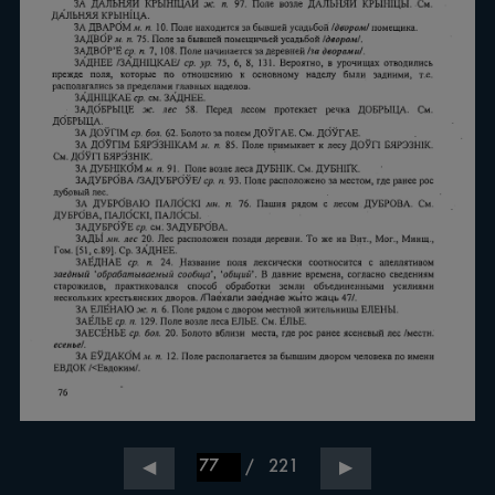
/
221
◀
▶