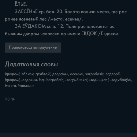
	ЁЛЬЕ.

	ЗАЕСЁНЬЕ ср. бол. 20. Болото волизи места, где рос 
ранее ясеневый лес /места. есенъе/.

	ЗА ЕЎДАКОМ м. п. 12. Поле располагается за 
бывшим двором человека по имени ЕВДОК /Евдоким
Прапанаваць выпраўленне
Дадатковыя словы
iдворомі, вблизи, грэблейі, дворамиі, есенъеі, загробазіс, задворё,
ідворомі, іевдоким, іза, ізагробаіл, ізагумёнькаі, ізаднщкаеі, ізадуброўеі,
іместа, іпаехали
90 👁