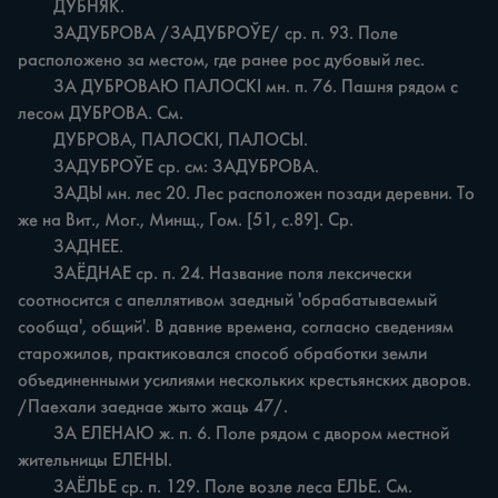
	ДУБНЯК.

	ЗАДУБРОВА /ЗАДУБРОЎЕ/ ср. п. 93. Поле 
расположено за местом, где ранее рос дубовый лес.

	ЗА ДУБРОВАЮ ПАЛОСКІ мн. п. 76. Пашня рядом с 
лесом ДУБРОВА. См.

	ДУБРОВА, ПАЛОСКІ, ПАЛОСЫ.

	ЗАДУБРОЎЕ ср. см: ЗАДУБРОВА.

	ЗАДЫ мн. лес 20. Лес расположен позади деревни. То 
же на Вит., Мог., Минщ., Гом. [51, с.89]. Ср.

	ЗАДНЕЕ.

	ЗАЁДНАЕ ср. п. 24. Название поля лексически 
соотносится с апеллятивом заедный 'обрабатываемый 
сообща', общий'. В давние времена, согласно сведениям 
старожилов, практиковался способ обработки земли 
объединенными усилиями нескольких крестьянских дворов. 
/Паехали заеднае жыто жаць 47/.

	ЗА ЕЛЕНАЮ ж. п. 6. Поле рядом с двором местной 
жительницы ЕЛЕНЫ.

	ЗАЁЛЬЕ ср. п. 129. Поле возле леса ЕЛЬЕ. См.
