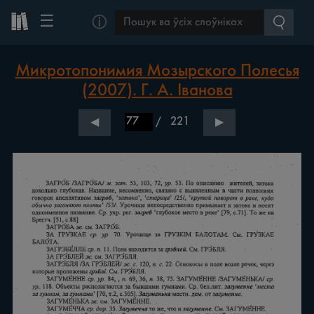
☰
ⓘ
Микротопонимия Мозырского Полесья
(2007). Г. А. Іванова
/
221
◀
▶