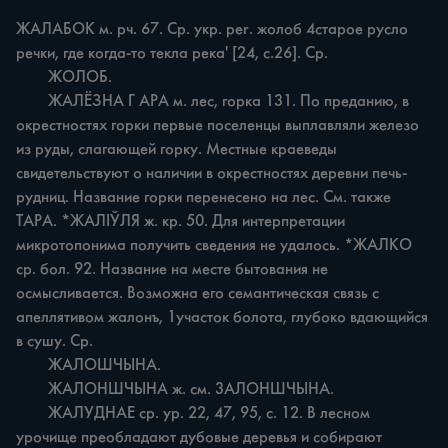
ЖАЛАБОК м. рч. 67. Cp. укр. per. жолоб 4старое русло 
речки, где когда-то текла река' [24, с.26]. Ср.

	ЖОЛОБ.

	ЖАЛЁЗНА Г АРА м. лес, горка 131. По преданию, в 
окрестностях горки первые поселенцы выплавляли железо 
из руды, слагающей горку. Местные краеведы 
свидетельствуют о наличии в окрестностях деревни печь-
рудниц. Название горки перенесено на лес. См. также 
ТАРА. *ЖАЛІЎЛЯ ж. кр. 50. Для интерпретации 
микротопонима получить сведения не удалось. *ЖАЛКО 
ср. бол. 92. Название на месте бытования не 
осмысливается. Возможна его семантическая связь с 
апеллятивом жалонъ, 1участок болота, глубоко вдающийся 
в сушу. Ср.

	ЖАЛОШЧЫНА.

	ЖАЛОНШЧЫНА ж. см. 3АЛОНШЧЫНА.

	ЖАЛУДНАЕ ср. ур. 22, 47, 95, с. 12. В лесном 
урочище преобладают дубовые деревья и собирают 