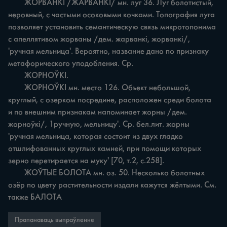
	ЖОРВАНКІ /ЖАРВАНКІ/ мн. луг 36. Луг болотистый, 
неровный, с частыми осоковыми кочками. Топография луга 
позволяет установить семантическую связь микротопонима 
с апеллятивом жорваны /дем. жарванкі, жорванкі/, 
'ручная мельница'. Вероятно, название дано по признаку 
метафорического уподобления. Ср.

	ЖОРНОЎКІ.

	ЖОРНОЎКІ мн. место 126. Объект небольшой, 
круглый, с озерком посредине, расположен среди болота 
и по внешним признакам напоминает жорны /дем. 
жорноўкі/, 1ручную, мельницу'. Ср. бел.лит. жорны 
'ручная мельница, которая состоит из двух гладко 
отшлифованных круглых камней, при помощи которых 
зерно перетирается на муку' [70, т.2, с.258].

	ЖОЎТЫЕ БОЛОТА мн. оз. 50. Несколько болотных 
озёр по цвету растительности издали кажутся жёлтыми. См. 
также БАЛОТА
Прапанаваць выпраўленне