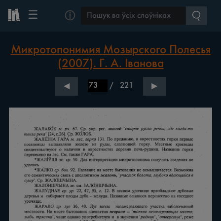
☰
ⓘ
Микротопонимия Мозырского Полесья
(2007). Г. А. Іванова
/
221
◀
▶