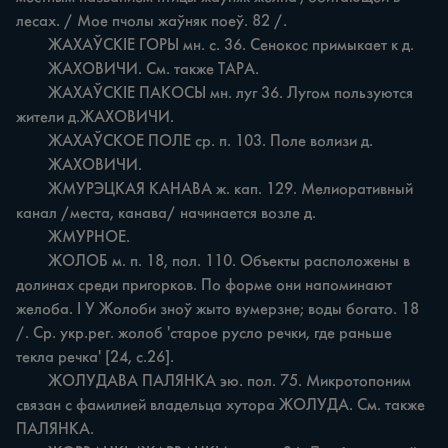
лесах. / Мое пчолы жаўняк поеў. 82 /.

	ЖАХАЎСКІЕ ГОРЫ мн. с. 36. Сенокос примыкает к д.

	ЖАХОВИЧИ. См. также ТАРА.

	ЖАХАЎСКІЕ ПАКОСЫ мн. луг 36. Лугом пользуются 
жители д.ЖАХОВИЧИ.

	ЖАХАЎСКОЕ ПОЛЕ ср. п. 103. Поле волизи д.

	ЖАХОВИЧИ.

	ЖМУРЭЦКАЯ КАНАВА ж. кап. 129. Мелиоративный 
канал /места, канава/ начинается возле д.

	ЖМУРНОЕ.

	ЖОЛОБ м. п. 18, пол. 110. Объекты расположены в 
долинах среди пригорков. По форме они напоминают 
желоба. I У Жолоби зноў жыто вумерзне; воды богато. 18 
/. Ср. укр.рег. жолоб 'старое русло речки, где раньше 
текла речка' [24, с.26].

	ЖОЛУДАВА ПАЛЯНКА эю. пол. 75. Микротопоним 
связан с фамилией владельца хутора ЖОЛУДА. См. также 
ПАЛЯНКА.
