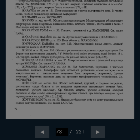
/
221
◀
▶