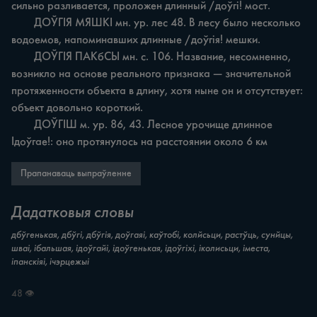
сильно разливается, проложен длинный /доўгі! мост.

	ДОЎГІЯ МЯШКІ мн. ур. лес 48. В лесу было несколько 
водоемов, напоминавших длинные /доўгія! мешки.

	ДОЎГІЯ ПАКбСЫ мн. с. 106. Название, несомненно, 
возникло на основе реального признака — значительной 
протяженности объекта в длину, хотя ныне он и отсутствует: 
объект довольно короткий.

	ДОЎГІШ м. ур. 86, 43. Лесное урочище длинное 
Ідоўгае!: оно протянулось на расстоянии около 6 км
Прапанаваць выпраўленне
Дадатковыя словы
дбўгенькая, дбўгі, дбўгія, доўгаяі, каўтобі, колйсьци, растўць, сунйцы,
шваі, ібальшая, ідоўгайі, ідоўгенькая, ідоўгіхі, іколисьци, іместа,
іпанскіяі, ічэрцежыі
48 👁