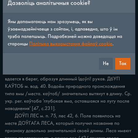
Дазволіць аналітычныя cookie?
	ДОЎГІ БРОД м. 113, дор. 44, бол. 29. На территории 
объектов имеются броды: они узкие и длинные. См. также 
БРОД.

Яны дапамагаюць нам зразумець, як вы
	ДОЎГІ БЯРЭЗШК м. лес 131, 85, 75, 69. Смешанные 
ўзаемадзейнічаеце з сайтам, і, адпаведна, што ў ім
леса с преобладанием березы вытянуты в длину. См. также 
трэба палепшыць. Падрабязней можна даведацца на
БЯРЭЗШК.

старонцы
Палітыка выкарыстання файлаў cookie
.
	ДОЎГІ ВОСТРАЎ м. ур. 35. Лес, расположенный на 
возвышенности среди болота, значительно вытянут в длину. 
Не
Так
То же на Брестч. [51, с.75]. См. также ВОСТРАЎ.

	ДОЎГІ ЗАТОН м. оз. 40. Речная заводь!затон! далеко 
вдается в берег, образуя длинный Ідоўгі! рукав. ДбУГІ 
КАЎТОБ м. вод. 40. Водоём природного происхождения 
типа ямы /места. каўтоб/ значительно вытянут в длину. Ср. 
укр. рег. каўтоба 'глубокая яма, оставшаяся на лугу после 
наводнения' [47, с.231].

	ДОЎГІ ЛЕС м. п. 75, лес 42, 6. Поле появилось на 
месте ДОЎГАГА ЛЕСА, который получил название по 
признаку довольно значительной своей длины. Леса имеют 