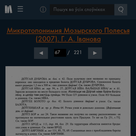
☰
ⓘ
Микротопонимия Мозырского Полесья
(2007). Г. А. Іванова
/
221
◀
▶