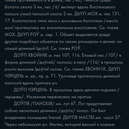
также протяженность в длину; лес /42/ тянется среда 
болота около 3 км, лес /6/ вытянут вдоль Васількового 
покоса узкой полосой около 2 км. ДбУГІ МОХ м. лес 131, 
17. Болотистого типа леса с моховыми болотами /места. 
мох! протянулись на значительное расстояние. См. также 
МОХ. ДбУГІ РОЎ м. овр. 1. Объект выделяется среда 
других подобных объектов по своим размерам и длине: он 
самый длинный ІдоўгіІ. См. также РОЎ.

	ДОЎГІ ХВОЙНІК м. лес 107, 116. Еловый лес /107/ в 
форме длинной /доўгай/ полосы; в лесу /116/ в прошлом 
росли высокие Ідоўгія! сосны. См. также ХВОИН1К. ДбУГІ 
ЧЭРЦЕНЬ м. ур., пр. р. 71. Урочище протянулось длинной 
полосой вдоль притока рч.

	ДОЎГІ ЧЭРЦЕНЬ. В прошлом здесь делали подсеки /
чэрцежы/. Название перенесено на приток.

	ДОЎГІЯ /ПАНСКІЯ/ мн. луг 67. Луг представляет 
собою несколько длинных /доўгіх/ полос. Он был 
владением помещика ІпанаІ. ДбУГІЯ МАСТБІ мн. -мост 27. 
Через небольшую рч. Мытва, которая весной и осенью 