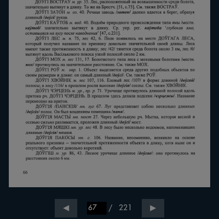
/
221
◀
▶