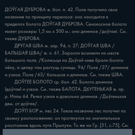
ДОЎГАЯ ДУБРОВА ж. бол. п. 42. Поле получило свое 
название по принципу переноса: оно находится в 
пределах болота ДОЎГАЯ ДУБРОВА. Сенокосное болото 
имеет размеры 1,5 км х 500 м.: оно длинное /доўгаеі. См. 
также ДУБРОВА.

	ДРУГАЯ ШВА ж. зар. 94, п. 27; ДОЎГАЯ ШВА /
БАЛЬШАЯ ШВА/ ж. л. 61. Заросли возникли на месте 
большого поля. /Колисьци на Доўгай ниве брали богато 
лёну, а цепер там растуць суницы. 94/ Поле /27/ длинное 
и узкое. Поле /63/ большое и длинное. См. также ШВА.

	ДОЎГЕЕ БОЛОТО ср. бол. 42. Болото длинное 
ІдоўгаеІ и узкое. См. также БАЛОТА. ДбУГЕНЬКАЯ ж. пр. 
р. Иппы 64. Речка узкая и довольно длинная. /Доўгенькая 
дем. от доўгая/.

	ДОЎГІ БОР м. лес 24. Такое название лес получил по 
своему расположению: он протянулся на значительное 
расстояние вдоль луга Прылуки. То же на Гр. [51, с.75]. См. 
также БОР.
