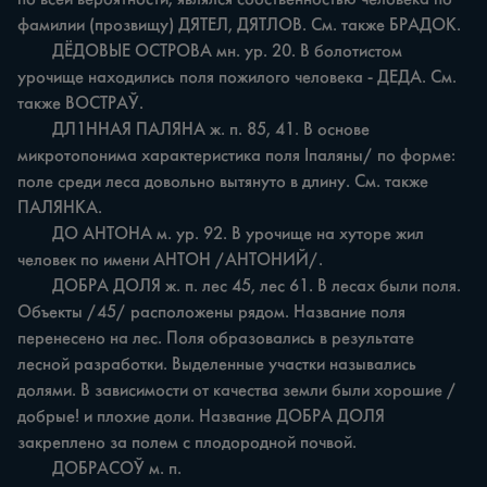
фамилии (прозвищу) ДЯТЕЛ, ДЯТЛОВ. См. также БРАДОК.

	ДЁДОВЫЕ ОСТРОВА мн. ур. 20. В болотистом 
урочище находились поля пожилого человека - ДЕДА. См. 
также ВОСТРАЎ.

	ДЛ1ННАЯ ПАЛЯНА ж. п. 85, 41. В основе 
микротопонима характеристика поля Іпаляны/ по форме: 
поле среди леса довольно вытянуто в длину. См. также 
ПАЛЯНКА.

	ДО АНТОНА м. ур. 92. В урочище на хуторе жил 
человек по имени АНТОН /АНТОНИЙ/.

	ДОБРА ДОЛЯ ж. п. лес 45, лес 61. В лесах были поля. 
Объекты /45/ расположены рядом. Название поля 
перенесено на лес. Поля образовались в результате 
лесной разработки. Выделенные участки назывались 
долями. В зависимости от качества земли были хорошие /
добрые! и плохие доли. Название ДОБРА ДОЛЯ 
закреплено за полем с плодородной почвой.

	ДОБРАСОЎ м. п.
