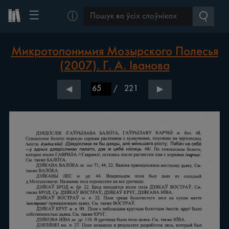
☰
ⓘ
Микротопонимия Мозырского Полесья
(2007). Г. А. Іванова
/
221
◀
▶