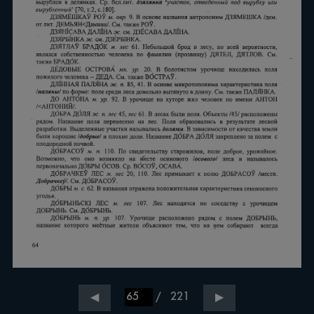
/
221
◀
▶