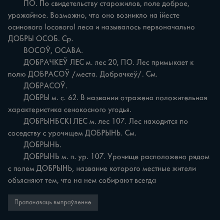
	ПО. По свидетельству старожилов, поле доброе, 
урожайное. Возможно, что оно возникло на ійесте 
осинового ІосовогоІ леса и называлось первоначально 
ДОБРЫ ОСОБ. Ср.

	ВОСОЎ, ОСАВА.

	ДОБРАЧКЕЎ ЛЕС м. лес 20, ПО. Лес примыкает к 
полю ДОБРАСОЎ /места. Добрачкеў/. См.

	ДОБРАСОЎ.

	ДОБРЫ м. с. 62. В названии отражена положительная 
характеристика сенокосного угодья.

	ДОБРЫНБСКІ ЛЕС м. лес 107. Лес находится по 
соседству с урочищем ДОБРЫНЬ. См.

	ДОБРЫНЬ.

	ДОБРЫНЬ м. п. ур. 107. Урочище расположено рядом 
с полем ДОБРЫНЬ, название которого местные жители 
объясняют тем, что на нем собирают всегда
Прапанаваць выпраўленне