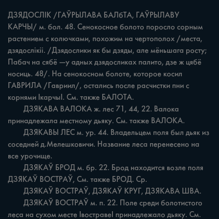
ДЗЯДОСЛІК /ГАЎРЫЛАВА БАЛбТА, ГАЎРЫЛАВУ 
КАРЧЫ/ м. бол. 48. Сенокосное болото поросло сорным 
растением с колючками, похожим на чертополох /места, 
дзядослікіі. /Дзядослики як бы дзяды, але мёньшага росту; 
Пабач на сябё —у адных дзядосликах палито, дзе ж цябё 
носиць. 48/. На сенокосном болоте, которое косил 
ГАВРИЛА /Гавриил/, остались после расчистки пни с 
корнями ІкарчыІ. См. также БАЛОТА.

	ДЗЯКАВА ВАЛОКА ж. лес 71, 44, 22. Валока 
принадлежала местному дьяку. См. также ВАЛОКА.

	ДЗЯКАВЫ ЛЕС м. ур. 44. Владельцем поля был дьяк из 
соседней д.Мелешковичи. Название леса перенесено на 
все урочище.

	ДЗЯКАЎ БРОД м. бр. 22. Брод находится возле поля 
ДЗЯКАЎ ВОСТРАЎ, См. также БРОД. Ср.

	ДЗЯКАЎ ВОСТРАЎ, ДЗЯКАЎ КРУГ, ДЗЯКАВА ШВА.

	ДЗЯКАЎ ВОСТРАЎ м. п. 22. Поле среди болотистого 
леса на сухом месте ІвостравеІ принадлежало дьяку. См. 