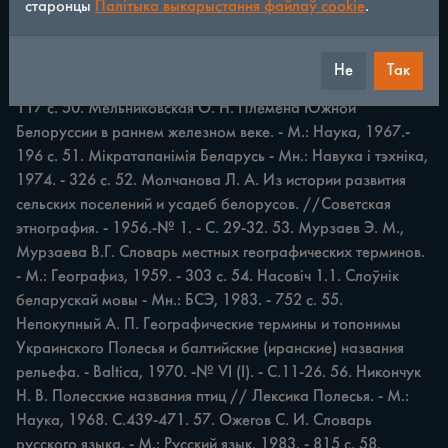
старонцы
Палітыка выкарыстання файлаў cookie
.
Вып. 6. - 1978. - С. 120-235; Вып. 7. - 1980. С. 138-175; 
Вып. 9.-1 9 8 1.-С. 107-175; Вып. 10.-1982.-С. 110-159. 49. 
Маштаков П. Л. Материалы для областного водного 
Не
Так
словаря. - Л.: Гос. гидрол. ин-т имени Котлякова, 1931. - 
117 с. 50. Мельниковская О. Н. Племена Южной 
Белоруссии в раннем железном веке. - М.: Наука, 1967.- 
196 с. 51. Мікратапанімія Беларусь - Мн.: Навука i тэхніка, 
1974. - 326 с. 52. Молчанова Л. А. Из истории развития 
сельских поселений и усадеб белорусов. //Советская 
этнография. - 1956.-№ 1. - С. 29-32. 53. Мурзаев Э. М., 
Мурзаева В.Г. Словарь местных географических терминов. 
- М.: Географиз, 1959. - 303 с. 54. Насовіч 1.1. Слоўнік 
беларускай мовы - Мн.: БСЭ, 1983. - 752 с. 55. 
Непокупный А. П. Географические термины и топонимы 
Украинского Полесья и балтийские (иранские) названия 
рельефа. - Baltica, 1970. -№ VI (I). - С.11-26. 56. Никончук 
Н. В. Полесские названия птиц // Лексика Полесья. - М.: 
Наука, 1968. С.439-471. 57. Ожегов С. И. Словарь 
русского языка. - М.: Русский язык. 1983. - 815 с. 58. 