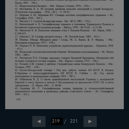
/
221
◀
▶