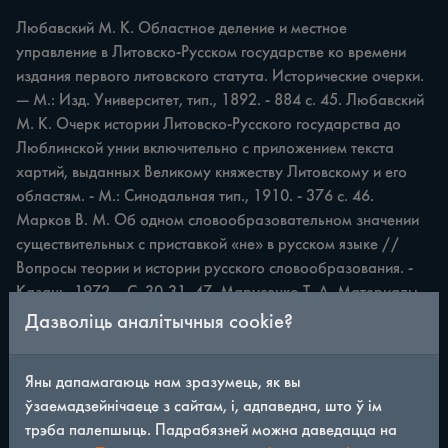
Любавский М. К. Областное деление и местное 
управление в Литовско-Русском государстве ко времени 
издания первого литовского статута. Исторические очерки. 
— М.: Изд. Университет, тип., 1892. - 884 с. 45. Любавский 
М. К. Очерк истории Литовско-Русского государства до 
Люблинской унии включительно с приложением текста 
хартий, выданных Великому княжеству Литовскому и его 
областям. - М.: Синодальная тип., 1910. - 376 с. 46. 
Марков В. М. Об одном словообразовательном значении 
существительных с приставкой «не» в русском языке // 
Вопросы теории и истории русского словообразования. - 
Казань, 1972. - С. 30-31. 47. Марусенко Т. А. Материалы 
к словарю украинских апеллятивов: Названия рельефов //
Дазволіць аналітычныя cookie?
Полесье: Лингвистика. Археология. Топонимика. - М.: 
Наука, 1968. С.206-255. 48. Матэрыялы для дыялектнага 
Яны дапамагаюць нам зразумець, як вы
слоўніка Гомелыичыны // Беларуская мова i 
ўзаемадзейнічаеце з сайтам, і, адпаведна, што ў ім
мовазнаўства. - Мн.: Выд-ва БДУ. - Выл. 3. - 1975. - С. 161-
трэба палепшыць. Падрабязней можна даведацца на
260; Вып. 4. - 1976. С. 134-272; Вып. 5. - 1977. - С. 98-181; 