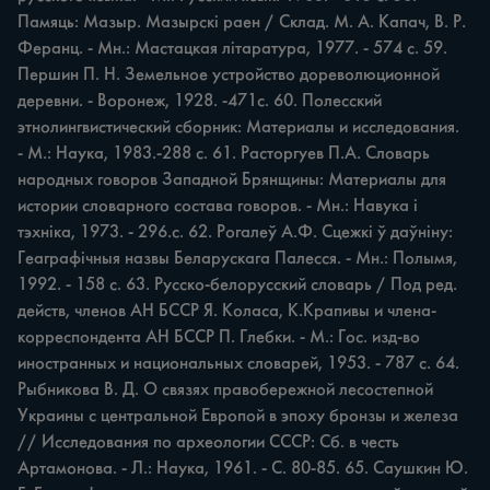
Памяць: Мазыр. Мазырскі раен / Склад. М. А. Капач, В. Р. 
Феранц. - Мн.: Мастацкая літаратура, 1977. - 574 с. 59. 
Першин П. Н. Земельное устройство дореволюционной 
деревни. - Воронеж, 1928. -471с. 60. Полесский 
этнолингвистический сборник: Материалы и исследования. 
- М.: Наука, 1983.-288 с. 61. Расторгуев П.А. Словарь 
народных говоров Западной Брянщины: Материалы для 
истории словарного состава говоров. - Мн.: Навука i 
тэхніка, 1973. - 296.с. 62. Рогалеў А.Ф. Сцежкі ў даўніну: 
Геаграфічныя назвы Беларускага Палесся. - Мн.: Полымя, 
1992. - 158 c. 63. Русско-белорусский словарь / Под ред. 
действ, членов АН БССР Я. Коласа, К.Крапивы и члена-
корреспондента АН БССР П. Глебки. - М.: Гос. изд-во 
иностранных и национальных словарей, 1953. - 787 с. 64. 
Рыбникова В. Д. О связях правобережной лесостепной 
Украины с центральной Европой в эпоху бронзы и железа 
// Исследования по археологии СССР: Сб. в честь 
Артамонова. - Л.: Наука, 1961. - С. 80-85. 65. Саушкин Ю. 