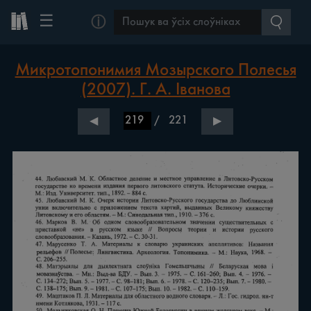
☰
ⓘ
Микротопонимия Мозырского Полесья
(2007). Г. А. Іванова
/
221
◀
▶