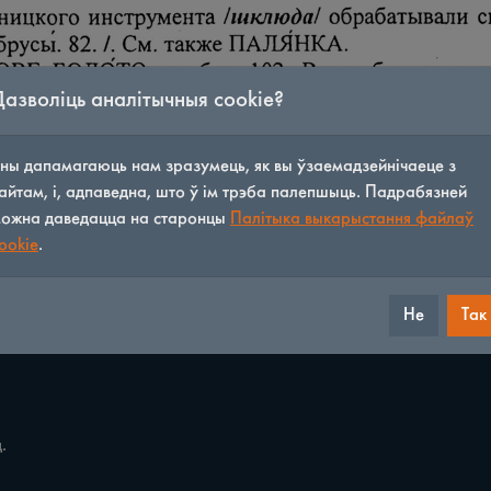
Дазволіць аналітычныя cookie?
ны дапамагаюць нам зразумець, як вы ўзаемадзейнічаеце з
айтам, і, адпаведна, што ў ім трэба палепшыць. Падрабязней
ожна даведацца на старонцы
Палітыка выкарыстання файлаў
ookie
.
Не
Так
/
221
◀
▶