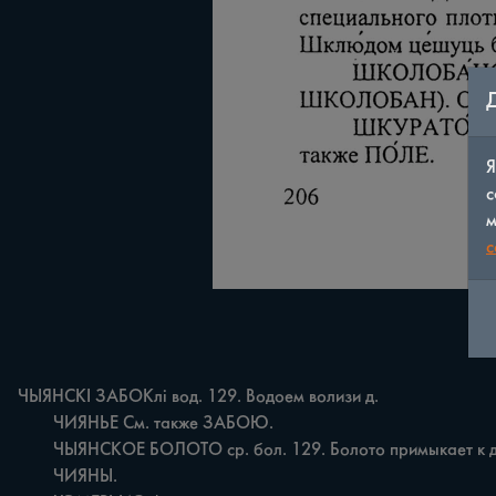
Я
с
м
c
ЧЫЯНСКІ ЗАБОКлі вод. 129. Водоем волизи д.

	ЧИЯНЬЕ См. также ЗАБОЮ.

	ЧЫЯНСКОЕ БОЛОТО ср. бол. 129. Болото примыкает к д.

	ЧИЯНЫ.
