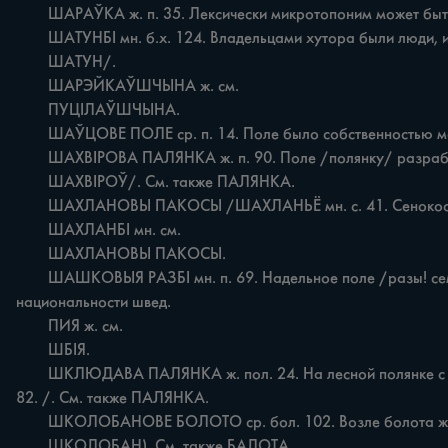
	ШАРАЎКА ж. п. 35. Лексически микротопоним может быть соотнесен с антропонимом ШАР, ШАРОВ [10, с.467].

	ШАТУНБІ мн. б.х. 124. Владельцами хутора были люди, известные по прозвищу ШАТУНЫ /ед. ч.

	ШАТУН/.

	ШАРЭЙКАЎШЧЫНА ж. см.

	ПУЦІЛАЎШЧЫНА.

	ШАЎЦОВЕ ПОЛЕ ср. п. 14. Поле было собственностью местного сапожника ІшаўцаІ. Ср. бел. рег. швец 'сапожник. мастер' [54, с.708]. См. также ПОЛЕ.

	ШАХВІРОВА ПАЛЯНКА ж. п. 90. Поле /полянку/ разработал житель деревни по фамилии ШАФИРОВ /места.

	ШАХВІРОЎ/. См. также ПАЛЯНКА.

	ШАХЛАНОВЫ ПАКОСЫ /ШАХЛАНЬЁ мн. с. 41. Сенокос был наследственным владением семьи по фамилии ШАХЛАН.

	ШАХЛАНБІ мн. см.

	ШАХЛАНОВЫ ПАКОСЫ.

	ШАШКОВЫЯ РАЗБІ мн. п. 69. Надельное поле /разы! семьи ШАШКО. См. также РАЗВЕ ШВЁДСКАЕ ср. п., бол., лес 48. Владельцем угодий был управляющий помещика, по 
национальности швед.

	ПИЯ ж. см.

	ШБІЯ.

	ШКЛЮДАВА ПАЛЯНКА ж. пол. 24. На лесной полянке с помощью специального плотницкого инструмента /шклюда/ обрабатывали спиленные деревья. / Шклюдом цешуць брусы. 
82. /. См. также ПАЛЯНКА.

	ШКОЛОБАНОВЕ БОЛОТО ср. бол. 102. Возле болота жил Скалабан (местн.

	ШКОЛОБАН). См. также БАЛОТА.
