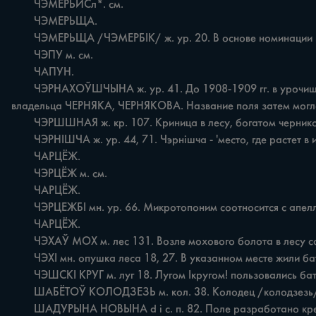
	ЧЭМЕРЬИСл*. см.

	ЧЭМЕРЬЩА.

	ЧЭМЕРЬЩА /ЧЭМЕРБІК/ ж. ур. 20. В основе номинации название лесной и луговой травы чемерица /места, чэмерыца!. Чэмерык Чэмерыца.

	ЧЭПУ м. см.

	ЧАПУН.

	ЧЭРНАХОЎШЧЫНА ж. ур. 41. До 1908-1909 гг. в урочище рос лес, проданный затем помещиком Шумским. Известно, что в лесу было поле. Возможно, что оно названо по фамилии 
владельца ЧЕРНЯКА, ЧЕРНЯКОВА. Название поля затем могло
	ЧЭРШШНАЯ ж. кр. 107. Криница в лесу, богатом черникой.

	ЧЭРНІШЧА ж. ур. 44, 71. Чэрнішча - 'место, где растет в изобилии черника\ ЧЭРТЁЖ м. см.

	ЧАРЦЁЖ.

	ЧЭРЦЁЖ м. см.

	ЧАРЦЁЖ.

	ЧЭРЦЕЖБІ мн. ур. 66. Микротопоним соотносится с апеллятивом чэрцёж. См.

	ЧАРЦЁЖ.

	ЧЭХАЎ МОХ м. лес 131. Возле мохового болота в лесу содержались пленные чехи. См. также МОХ.

	ЧЭХІ мн. опушка леса 18, 27. В указанном месте жили батраки-чехи, выписанные помещиком Горватом в 1860 году из Чехии.

	ЧЭШСКІ КРУГ м. луг 18. Лугом Iкругом! пользовались батраки-чехи. См. также КРУГ.

	ШАБЁТОЎ КОЛОДЗЕЗЬ м. кол. 38. Колодец /колодзезь/ возле бывшего хутора ШАБЕТЫ (прозвище).

	ШАДУРЫНА НОВЫНА d i c. п. 82. Поле разработано крестьянином по фамилии ШАДУРИН. См. также HABIHA.
