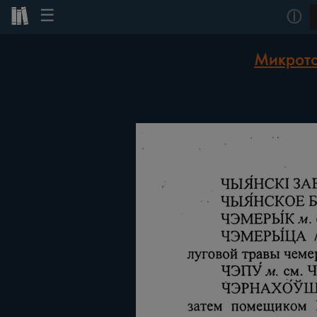
☰
ⓘ
Микрото