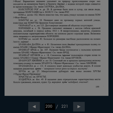
/
221
◀
▶