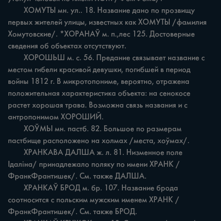
	ХОМУТЫ мн. ул.. 18. Название дано по прозвищу 
первых жителей улицы, известных как ХОМУТЫ /фамилия 
Хомутовские/. *ХОРАНАЎ м. п.,лес 125. Достоверные 
сведения об объектах отсутствуют.

	ХОРОШЬШ м. с. 56. Предание связывает название с 
местом гибели красивой девушки, погибшей в период 
войны 1812 г. В микротопониме, вероятно, отражена 
положительная характеристика объекта: на сенокосе 
растет хорошая трава. Возможна связь названия и с 
антропонимом ХОРОШИЙ.

	ХОЎМЬІ мн. пастб. 82. Большое по размерам 
пастбище расположено на холмах /места, хоўмах/.

	ХРАНКАВА ДАЛША ж. л. 81. Низменное поле 
Ідаліна/ принадлежало поляку по имени ХРАНК /
ФранкФрантишек/. См. также ДАЛША.

	ХРАНКАЎ БРОД м. бр. 107. Название брода 
соотносится с польским мужским именем ХРАНК /
ФранкФрантишек/. См. также БРОД.
