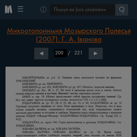
☰
ⓘ
Микротопонимия Мозырского Полесья
(2007). Г. А. Іванова
/
221
◀
▶