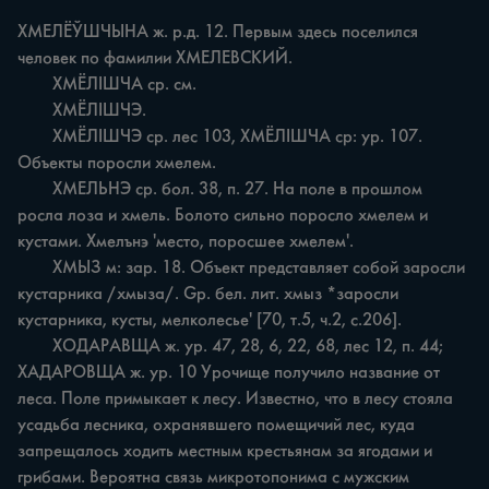
ХМЕЛЁЎШЧЫНА ж. р.д. 12. Первым здесь поселился 
человек по фамилии ХМЕЛЕВСКИЙ.

	ХМЁЛІШЧА ср. см.

	ХМЁЛІШЧЭ.

	ХМЁЛІШЧЭ ср. лес 103, ХМЁЛІШЧА ср: ур. 107. 
Объекты поросли хмелем.

	ХМЕЛЬНЭ ср. бол. 38, п. 27. На поле в прошлом 
росла лоза и хмель. Болото сильно поросло хмелем и 
кустами. Хмелънэ 'место, поросшее хмелем'.

	ХМЫЗ м: зар. 18. Объект представляет собой заросли 
кустарника /хмыза/. Gр. бел. лит. хмыз *заросли 
кустарника, кусты, мелколесье' [70, т.5, ч.2, с.206].

	ХОДАРАВЩА ж. ур. 47, 28, 6, 22, 68, лес 12, п. 44; 
ХАДАРОВЩА ж. ур. 10 Урочище получило название от 
леса. Поле примыкает к лесу. Известно, что в лесу стояла 
усадьба лесника, охранявшего помещичий лес, куда 
запрещалось ходить местным крестьянам за ягодами и 
грибами. Вероятна связь микротопонима с мужским 