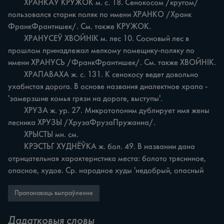
	ХРАНКАЎ КРУЖОК м. с. 18. Сенокосом /кругом/ 
пользовался старик поляк по имени ХРАНКО /Хранк 
ФранкФрантишек/. См. также КРУЖОК.

	ХРАНУСЕЎ ХВОЙНІК м. лес 10. Сосновый лес в 
прошлом принадлежал мелкому помещику-поляку по 
имени ХРАНУСЬ /ФранкФрантишек/. См. также ХВОЙНІК.

	ХРАПАВАХА ж. с. 131. К сенокосу ведет довольно 
ухабистая дорога. В основе названия диалектное храпа - 
'замерзшие комья грязи на дороге, выступы'.

	ХРУЗА ж. ур. 27. Микротопоним дублирует имя жены 
лесника ХРУЗЫ /ХрузаФрузаПружанна/.

	ХРЫСТЫ мн. см.

	КРЭСТЬГ ХУДНЁЎКА ж. бол. 49. В названии дана 
отрицательная характеристика места: болото трясинное, 
опасное, худое. Ср. народное худы 'недобрый, опасный
Прапанаваць выпраўленне
Дадатковыя словы