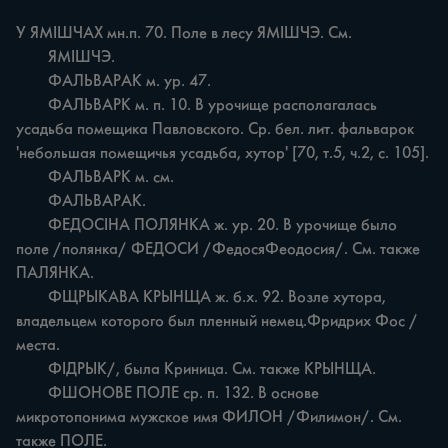
У ЯМІШЧАХ мн.п. 70. Поле в лесу ЯМІШЧЭ. См.

	ЯМІШЧЭ.

	ФАЛЬВАРАК м. ур. 47.

	ФАЛЬВАРК м. п. 10. В урочище располагалась 
усадьба помещика Павловского. Ср. бел. лит. фальварок 
'небольшая помещичья усадьба, хутор' [70, т.5, ч.2, с. 105].

	ФАЛЬВАРК м. см.

	ФАЛЬВАРАК.

	ФЕДОСІНА ПОЛЯНКА ж. ур. 20. В урочище было 
поле /полянка/ ФЕДОСИ /ФедосяФеодосия/. См. также 
ПАЛЯНКА.

	ФЩРЫКАВА КРЫНЩА ж. б.х. 92. Возле хутора, 
владельцем которого был пленный немец.Фридрих Фос /
места.

	ФІДРЫК/, была Криница. См. также КРЫНЩА.

	ФШОНОВЕ ПОЛЕ ср. п. 132. В основе 
микротопонима мужское имя ФИЛОН /Филимон/. См. 
также ПОЛЕ.
