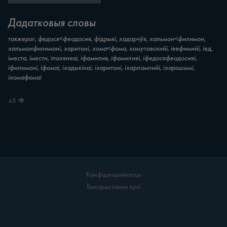
Дадатковыя словы
такжерог, федося<феодосия, фідрыкі, хадарчўк, хальмон<филимон,
хальмонфилимоні, харитоні, хома<фома, хомутовскийі, іевфимийі, іед,
іместа, іместн, іполянкаі, іфамилия, іфамилияі, іфедосяфеодосияі,
іфилимоні, іфомаі, іхадыкінаі, іхаритоні, іхарлампийі, іхарошымі,
іхомафомаі
48 👁
Канфідэнцыйнасць
Выкарыстанне кукі