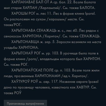
	ХАРЛАНАВАЕ БАЛ ОТ А ср. бол. 22. Возле болота 
жил старик ХАРЛАН /Харлампий/. См. также БАЛОТА.

	ХАРОШЫ РОГ м. лес 11. Лес в форме клина ІрогаІ. 
Он расположен на сухом /харошым/ месте. См. 
также'РОГ.

	ХАРЫТОНАВА СЕНАЖАЦЬ ж. с., лес 40. Лес рядом с 
сенокосом ХАРИТОНА /Харитон/. См. также СЕНАЖАЦЬ.

	ХАРЫТОНАВЩА ж. зар. 5. Заросли возникли на месте 
усадьбы ХАРИТОНА.

	ХАРЫТОНАЎ РОГ м. ур. 103. В урочище было поле в 
форме клина /рога/, владельцем которого был ХАРИТОН. 
См. также РОГ.

	ХАРЫТОНАЎСКАЕ ПОЛЕ ср. п. 103. Возле поля жили 
люди, прозванные ХАРИТОНАМИ /ед.ч. Харитон/.

	ХАЎТУРОЎ РОЎ м. овр. 117. Название оврага ІроваІ 
дано по прозвищу человека, известного как ХАВТУР. См. 
также РОЎ
Прапанаваць выпраўленне