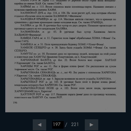
/
221
◀
▶