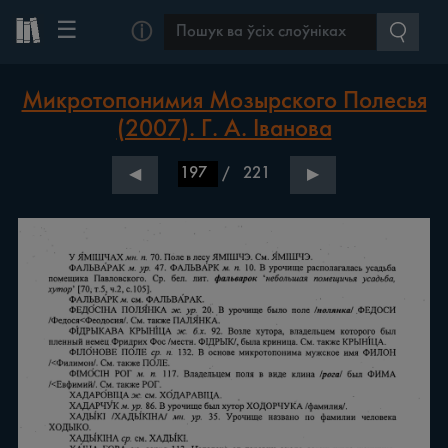
☰
ⓘ
Микротопонимия Мозырского Полесья
(2007). Г. А. Іванова
/
221
◀
▶