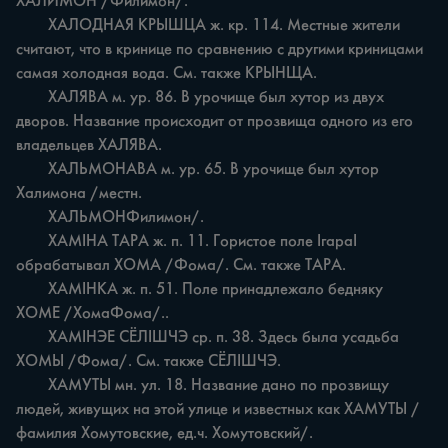
ХАЛИМОН /Филимон/.

	ХАЛОДНАЯ КРЫШЦА ж. кр. 114. Местные жители 
считают, что в кринице по сравнению с другими криницами 
самая холодная вода. См. также КРЫНЩА.

	ХАЛЯВА м. ур. 86. В урочище был хутор из двух 
дворов. Название происходит от прозвища одного из его 
владельцев ХАЛЯВА.

	ХАЛЬМОНАВА м. ур. 65. В урочище был хутор 
Халимона /местн.

	ХАЛЬМОНФилимон/.

	ХАМІНА ТАРА ж. п. 11. Гористое поле ІгараІ 
обрабатывал ХОМА /Фома/. См. также ТАРА.

	ХАМІНКА ж. п. 51. Поле принадлежало бедняку 
ХОМЕ /ХомаФома/..

	ХАМІНЭЕ СЁЛІШЧЭ ср. п. 38. Здесь была усадьба 
ХОМЫ /Фома/. См. также СЁЛІШЧЭ.

	ХАМУТЫ мн. ул. 18. Название дано по прозвищу 
людей, живущих на этой улице и известных как ХАМУТЫ /
фамилия Хомутовские, ед.ч. Хомутовский/.
