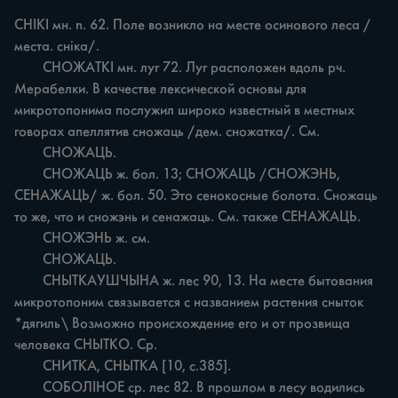
CHIKI мн. n. 62. Поле возникло на месте осинового леса /
места. сніка/.

	СНОЖАТКІ мн. луг 72. Луг расположен вдоль рч. 
Мерабелки. В качестве лексической основы для 
микротопонима послужил широко известный в местных 
говорах апеллятив сножаць /дем. сножатка/. См.

	СНОЖАЦЬ.

	СНОЖАЦЬ ж. бол. 13; СНОЖАЦЬ /СНОЖЭНЬ, 
СЕНАЖАЦЬ/ ж. бол. 50. Это сенокосные болота. Сножаць 
то же, что и сножэнь и сенажаць. См. также СЕНАЖАЦЬ.

	СНОЖЭНЬ ж. см.

	СНОЖАЦЬ.

	СНЫТКАУШЧЫНА ж. лес 90, 13. На месте бытования 
микротопоним связывается с названием растения сныток 
*дягиль\ Возможно происхождение его и от прозвища 
человека СНЫТКО. Ср.

	СНИТКА, СНЫТКА [10, с.385].

	СОБОЛІНОЕ ср. лес 82. В прошлом в лесу водились 