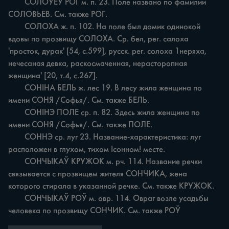
	СОЛОЎЁЎ РОГ м. п. 23. Поле названо по фамилии 
СОЛОВЬЕВ. См. также РОГ.

	СОЛОХА ж. п. 102. На поле был домик одинокой 
вдовы по прозвищу СОЛОХА. Ср. бел, рег. салоха 
'просток, дурак' [54, с.599], русск. рег. солоха 1неряха, 
нечесаная девка, раскосмаченная, нерасторопная 
женщина' [20, т.4, с.267].

	COHIHA БЕЛЬ ж. лес 19. В лесу жила женщина по 
имени СОНЯ /Софья/. См. также БЕЛЬ.

	СОНІНЭ ПОЛЕ ср. п. 82. Здесь жила женщина по 
имени СОНЯ /Софья/. См. также ПОЛЕ.

	СОННЭ ср. луг 23. Название-характеристика: луг 
расположен в глухом, тихом Iсонном! месте.

	СОНЧЫКАЎ КРУЖОК м. рч. 114. Название речки 
связывается с прозвищем жителя СОНЧИКА, жена 
которого стирала в указанной речке. См. также КРУЖОК.

	СОНЧЫКАЎ РОЎ м. овр. 114. Овраг возле усадьбы 
человека по прозвищу СОНЧИК. См. также РОЎ