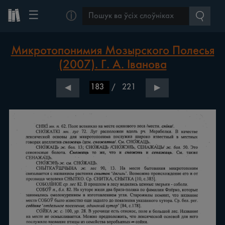
☰
ⓘ
Микротопонимия Мозырского Полесья
(2007). Г. А. Іванова
/
221
◀
▶