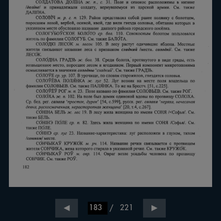
/
221
◀
▶