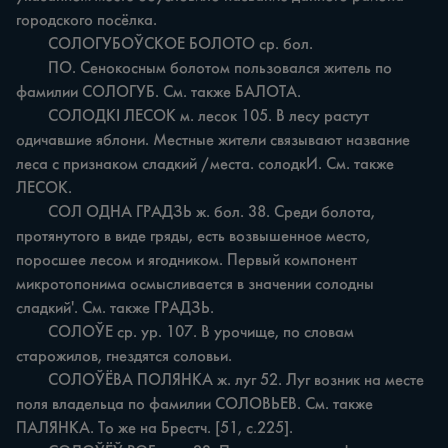
городского посёлка.

	СОЛОГУБОЎСКОЕ БОЛОТО ср. бол.

	ПО. Сенокосным болотом пользовался житель по 
фамилии СОЛОГУБ. См. также БАЛОТА.

	СОЛОДКІ ЛЕСОК м. лесок 105. В лесу растут 
одичавшие яблони. Местные жители связывают название 
леса с признаком сладкий /места. солодкИ. См. также 
ЛЕСОК.

	СОЛ ОДНА ГРАДЗЬ ж. бол. 38. Среди болота, 
протянутого в виде гряды, есть возвышенное место, 
поросшее лесом и ягодником. Первый компонент 
микротопонима осмысливается в значении солодны 
сладкий'. См. также ГРАДЗЬ.

	СОЛОЎЕ ср. ур. 107. В урочище, по словам 
старожилов, гнездятся соловьи.

	СОЛОЎЁВА ПОЛЯНКА ж. луг 52. Луг возник на месте 
поля владельца по фамилии СОЛОВЬЕВ. См. также 
ПАЛЯНКА. То же на Брестч. [51, с.225].
