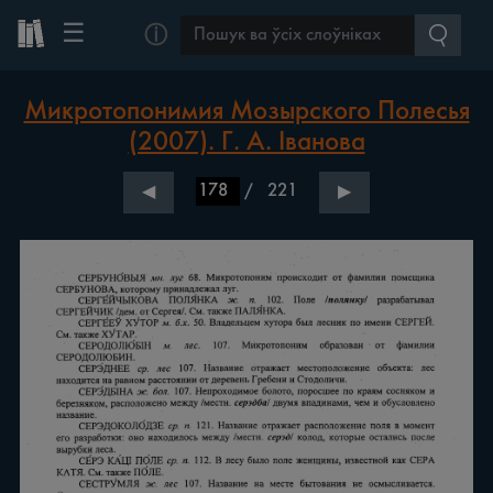
☰
ⓘ
Микротопонимия Мозырского Полесья
(2007). Г. А. Іванова
/
221
◀
▶