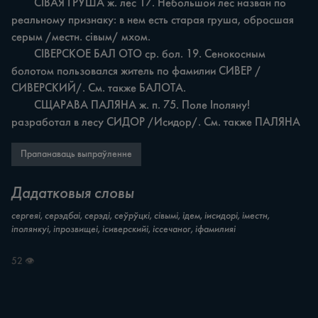
	СІВАЯ ГРУША ж. лес 17. Небольшой лес назван по 
реальному признаку: в нем есть старая груша, обросшая 
серым /местн. сівым/ мхом.

	CIBEPCKOE БАЛ ОТО ср. бол. 19. Сенокосным 
болотом пользовался житель по фамилии СИВЕР /
СИВЕРСКИЙ/. См. также БАЛОТА.

	СЩАРАВА ПАЛЯНА ж. п. 75. Поле Iполяну! 
разработал в лесу СИДОР /Исидор/. См. также ПАЛЯНА
Прапанаваць выпраўленне
Дадатковыя словы
сергеяі, серэдбаі, серэді, сеўрўцкі, сівымі, ідем, іисидорі, іместн,
іполянкуі, іпрозвищеі, ісиверскийі, іссечаног, іфамилияі
52 👁