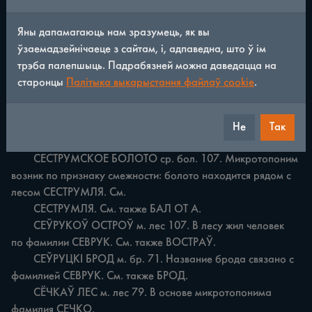
расположение поля в момент его разработки: Оно 
находилось между /местн. серэд/ колод, которые 
Яны дапамагаюць нам зразумець, як вы
остались после вырубки леса.

ўзаемадзейнічаеце з сайтам, і, адпаведна, што ў ім
	СЁРЭ КАЦІ ПОДЕ ср. п. 112. В лесу было поле 
трэба палепшыць. Падрабязней можна даведацца на
женщины, известной как СЕРА КАТЯ. См. также ПОЛЕ.

старонцы
Палітыка выкарыстання файлаў cookie
.
	СЕСТРУМЛЯ ж. лес 107. Название на месте бытования 
не осмысливается. Лексически его можно соотнести с 
украинским гидронимическим термином струмок, струминь 
Не
Так
'небольшая речка' [24, с.26].

	СЕСТРУМСКОЕ БОЛОТО ср. бол. 107. Микротопоним 
возник по признаку смежности: болото находится рядом с 
лесом СЕСТРУМЛЯ. См.

	СЕСТРУМЛЯ. См. также БАЛ ОТ А.

	СЕЎРУКОЎ ОСТРОЎ м. лес 107. В лесу жил человек 
по фамилии СЕВРУК. См. также ВОСТРАЎ.

	СЕЎРУЦКІ БРОД м. бр. 71. Название брода связано с 
фамилией СЕВРУК. См. также БРОД.

	СЁЧКАЎ ЛЕС м. лес 79. В основе микротопонима 
фамилия СЕЧКО.
