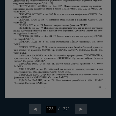
/
221
◀
▶