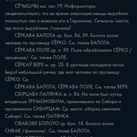
	СЁЧЫШЧЫ мм. лес 19. Информаторы 
свидетельствуют, что во время оккупации немцы вырубили 
полностью лес и вывезли его в Германию. Сечышчы 'место, 
где чтото вырублено /ссечаноГ.

	СЁРКАВА БАЛОТА ср. бол. 84, 59. Болото косил 
человек по прозвищу СЁРКО. См. также БАЛОТА.

	СЁРКАВА ПОЛЕ ср. п. 59. Поле обрабатывал СЁРКО /
прозвище/. См. также ПОЛЕ.

	СЁРКАЎ ВЕРХ м. ур. 25. В урочище находится исток 
ІверхІ небольшой речки, где жил человек по прозвищу 
СЁРКО. Ср.

	СЁРКАВА БАЛОТА, СЁРКАВА ПОЛЕ. См. также ВЕРХ.

	СІБІРЦАВА ПАЛЯНКА ж. п. 84. На поле был хутор 
владельца ТРУМОНОВИЧА, приехавшего из Сибири и 
прозванного СИБИРЦАМ. Ср. местн. сібірац сэюителъ 
Сибири'. См. также ПАЛЯНКА.

	CIBAKOBE БОЛОТО ср. бол. 18. Болото косил 
СИВАК /фамилия/. См. также БАЛОТА.
