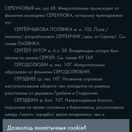
СЕРБУНОВЫЯ мн. луг 68. Микротопоним происходит от 
фамилии помещика СЕРБУНОВА, которому принадлежал 
луг.

	СЕРГЁЙЧЫКОВА ПОЛЯНКА ж. п. 102. Поле /
полянку/ разрабатывал СЕРГЕЙЧИК /дем. от Сергея/. См. 
также ПАЛЯНКА.

	СЕРГЁЕЎ ХУТОР м. б.х. 50. Владельцем хутора был 
лесник по имени СЕРГЕЙ. См. также ХУ ТАР.

	СЕРОДОЛЮБІН м. лес. 107. Микротопоним 
образован от фамилии СЕРОДОЛЮБИН.

	СЕРЭДНЕЕ ср. лес 107. Название отражает 
местоположение объекта: лес находится на равном 
расстоянии от деревень Гребени и Стодоличи.

	СЕРЭДБІНА ж. бол. 107. Непроходимое болото, 
поросшее по краям сосняком и березняком, расположено 
между /местн. серэдба/ двумя впадинами, чем и 
обусловлено название.

Дазволіць аналітычныя cookie?
	СЕРЭДОКОЛОДЗЕ ср. п. 121. Название отражает 