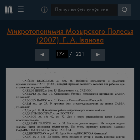
☰
ⓘ
Микротопонимия Мозырского Полесья
(2007). Г. А. Іванова
/
221
◀
▶