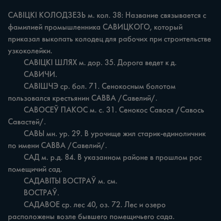
САВІЦКІ КОЛОДЗЕЗЬ м. кол. 38: Название связывается с 
фамилией промышленника САВИЦКОГО, который 
приказал выкопать колодец для рабочих при строительстве 
узкоколейки.

	САВІЦКІ ШЛЯХ м. дор. 35. Дорога ведет к д.

	САВИЧИ.

	САВІШЧЭ ср. бол. 71. Сенокосным болотом 
пользовался крестьянин САВВА /Савелий/.

	САВОСЕЎ ПАКОС м. с. 31. Сенокос Савося /Савось 
Савастей/.

	САВЫ мн. ур. 29. В урочище жил старик-единоличник 
по имени САВВА /Савелий/.

	САД м. р.д. 84. В указанном районе в прошлом рос 
помещичий сад.

	САДАВІТЫ ВОСТРАЎ м. см.

	ВОСТРАЎ.

	САДАВОЕ ср. лес 40, оз. 72. Лес и озеро 
расположены возле бывшего помещичьего сада.
