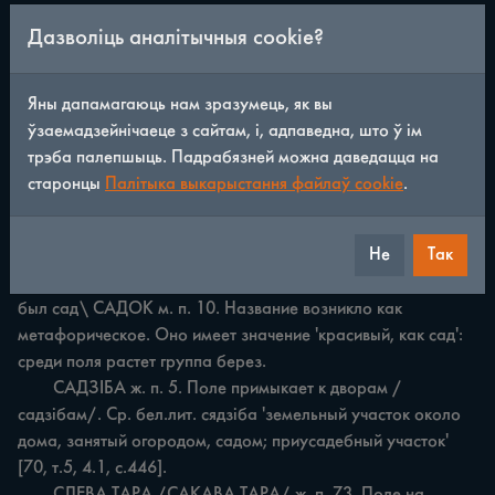
	САДАВЫЯ ПАЛ ОСЫ мн. п. 53. На поле давали 
Дазволіць аналітычныя cookie?
наделы. На каждом наделе /паласе/ были посажены 
груши-дички. По этому признаку возникло название 
САДАВЫЯ ПАЛОСЫ. См. также ПАЛОСЫ.

Яны дапамагаюць нам зразумець, як вы
	САД ВІСЛОЎХАЎ м. р.д. 85. Здесь был сад 
ўзаемадзейнічаеце з сайтам, і, адпаведна, што ў ім
ВИСЛОУХА /фамилия/.

трэба палепшыць. Падрабязней можна даведацца на
	САДКІ мн с. 131. До войны здесь находился хутор с 
старонцы
Палітыка выкарыстання файлаў cookie
.
садом, который сожгли немцы.

	САДОВА ДУБРОВА ж. см.

Не
Так
	ДУБРОВА.

	САДОВІШЧЭ ср. сад 9. Садовішчэ "место, где раньше 
был сад\ САДОК м. п. 10. Название возникло как 
метафорическое. Оно имеет значение 'красивый, как сад': 
среди поля растет группа берез.

	САДЗІБА ж. п. 5. Поле примыкает к дворам /
садзібам/. Ср. бел.лит. сядзіба 'земельный участок около 
дома, занятый огородом, садом; приусадебный участок' 
[70, т.5, 4.1, с.446].

	СЛЕВА ТАРА /САКАВА ТАРА/ ж. п. 73. Поле на 