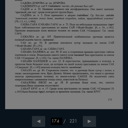
/
221
◀
▶