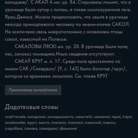
калодзеж/. С АКАЛ А мн. ур. 84. Старожилы помнят, что в 
урочище были хутор с полем, а также смолокуренная печь 
Ярец Дениса. Можно предположить, что земля в урочище 
некогда принадлежала человеку по имени-кличке САКОЛ. 
Не исключена связь микротопонима с названием птицы 
сокол, известной на Полесье.

	САКАЛОВЫ ЛЯСКІ мн. ур. 28. В урочище были поле, 
лес, сенокос помещика.Иные сведения отсутствуют.

	САКАЎ КРУГ м. п. 17. Среди поля крестьянина по 
имени САК /Сакердон/ [9, с. 143] было болотце /круг/, 
которое со временем засыпали. См. также КРУГ
Прапанаваць выпраўленне
Дадатковыя словы
исай<исайя, калодзежі, колодеціместа, савастейі, сажалкаі, тараі, ігарэі,
іисайисайяі, ікругі, іместн, іпаласеі, іпалянкіі, ісавелийі, ісавось,
ісадзібамі, ісакава, ісакердоні, іфамилияі