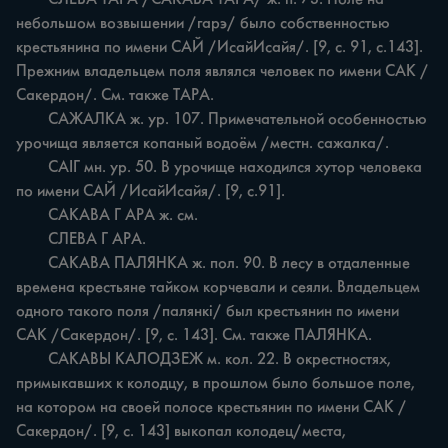
небольшом возвышении /гарэ/ было собственностью 
крестьянина по имени САЙ /ИсайИсайя/. [9, с. 91, с.143]. 
Прежним владельцем поля являлся человек по имени САК /
Сакердон/. См. также ТАРА.

	САЖАЛКА ж. ур. 107. Примечательной особенностью 
урочища является копаный водоём /местн. сажалка/.

	САІГ мн. ур. 50. В урочище находился хутор человека 
по имени САЙ /ИсайИсайя/. [9, с.91].

	САКАВА Г АРА ж. см.

	СЛЕВА Г АРА.

	САКАВА ПАЛЯНКА ж. пол. 90. В лесу в отдаленные 
времена крестьяне тайком корчевали и сеяли. Владельцем 
одного такого поля /палянкі/ был крестьянин по имени 
САК /Сакердон/. [9, с. 143]. См. также ПАЛЯНКА.

	САКАВЫ КАЛОДЗЕЖ м. кол. 22. В окрестностях, 
примыкавших к колодцу, в прошлом было большое поле, 
на котором на своей полосе крестьянин по имени САК /
Сакердон/. [9, с. 143] выкопал колодец/места, 