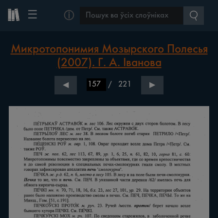
☰
ⓘ
Микротопонимия Мозырского Полесья
(2007). Г. А. Іванова
/
221
◀
▶