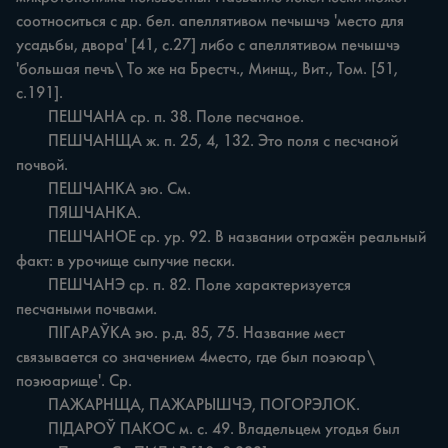
соотноситься с др. бел. апеллятивом печышчэ 'место для 
усадьбы, двора' [41, с.27] либо с апеллятивом печышчэ 
'большая печъ\ То же на Брестч., Минщ., Вит., Том. [51, 
с.191].

	ПЕШЧАНА ср. п. 38. Поле песчаное.

	ПЕШЧАНЩА ж. п. 25, 4, 132. Это поля с песчаной 
почвой.

	ПЕШЧАНКА эю. См.

	ПЯШЧАНКА.

	ПЕШЧАНОЕ ср. ур. 92. В названии отражён реальный 
факт: в урочище сыпучие пески.

	ПЕШЧАНЭ ср. п. 82. Поле характеризуется 
песчаными почвами.

	ПІГАРАЎКА эю. р.д. 85, 75. Название мест 
связывается со значением 4место, где был поэюар\ 
поэюарище'. Ср.

	ПАЖАРНЩА, ПАЖАРЫШЧЭ, ПОГОРЭЛОК.

	ПІДАРОЎ ПАКОС м. с. 49. Владельцем угодья был 