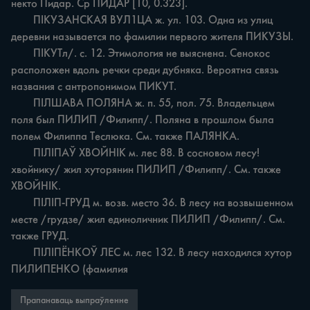
некто Пидар. Ср ПИДАР [10, 0.323].

	ПІКУЗАНСКАЯ ВУЛ1ЦА ж. ул. 103. Одна из улиц 
деревни называется по фамилии первого жителя ПИКУЗЫ.

	ПІКУТл/. с. 12. Этимология не выяснена. Сенокос 
расположен вдоль речки среди дубняка. Вероятна связь 
названия с антропонимом ПИКУТ.

	ПІЛШАВА ПОЛЯНА ж. п. 55, пол. 75. Владельцем 
поля был ПИЛИП /Филипп/. Поляна в прошлом была 
полем Филиппа Теслюка. См. также ПАЛЯНКА.

	ПІЛІПАЎ ХВОЙНІК м. лес 88. В сосновом лесу!
хвойнику/ жил хуторянин ПИЛИП /Филипп/. См. также 
ХВОЙНІК.

	ПІЛІП-ГРУД м. возв. место 36. В лесу на возвышенном 
месте /грудзе/ жил единоличник ПИЛИП /Филипп/. См. 
также ГРУД.

	ПІЛІПЁНКОЎ ЛЕС м. лес 132. В лесу находился хутор 
ПИЛИПЕНКО (фамилия
Прапанаваць выпраўленне