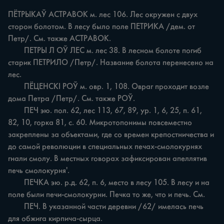
ПЁТРЫКАЎ ACTPABOK м. лес 106. Лес окружен с двух 
сторон болотом. В лесу было поле ПЕТРИКА /дем. от 
Петр/. См. также АСТРАВОК.

	ПЕТРЫ Л ОЎ ЛЕС м. лес 38. В лесном болоте погиб 
старик ПЕТРИЛО /Петр/. Название болота перенесено на 
лес.

	ПЁЦЕНСКІ РОЎ м. овр. 1, 108. Овраг проходит возле 
дома Петра /Петр/. См. также РОЎ.

	ПЕЧ эю. пол. 62, лес 113, 67, 89, ур. 1, 6, 25, п. 61, 
82, 10, горка 81, с. 60. Микротопонимы повсеместно 
закреплены за объектами, где со времен крепостничества и 
до самой революции в специальных печах-смолокурнях 
гнали смолу. В местных говорах зафиксирован апеллятив 
печь смолокурня'.

	ПЕЧКА эю. р.д. 62, п. 6, место в лесу 105. В лесу и на 
поле были печи-смолокурни. Печка то же, что и печь. См.

	ПЕЧ. В указанной части деревни /62/ имелась печь 
для обжига кирпича-сырца.
