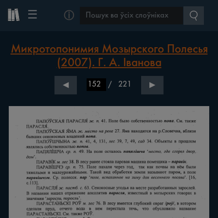
☰
ⓘ
Микротопонимия Мозырского Полесья
(2007). Г. А. Іванова
/
221
◀
▶