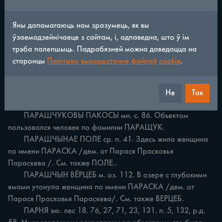
значении 'заросли, поросль'.

	ПАРАСТАНЬСКІ РОЎ м. лес 76. В лесу имеется 
Яны дапамагаюць нам зразумець, як вы
глубокий овраг ІроўІ, в котором сделали пруд, отчего вода 
ўзаемадзейнічаеце з сайтам, і, адпаведна, што ў ім
в нем перестала течь, что обусловило название 
трэба палепшыць. Падрабязней можна даведацца на
ПАРАСТАНБСКІ. См. также РОЎ.

старонцы
Палітыка выкарыстання файлаў cookie
.
	ПАРАХРЭСЦЯ ср. лес 5. В лесу пересекаются дороги и 
есть перекресток /места. парахрэсця, перахрэсця/. Ср. 
бел. рег. парахрэст 'место, где перекрещиваются дороги'. 
Не
Так
[84, с. 136].

	ПАРАШЧУКОВЫ ПАКОСЫ мн. с. 86. Объектом 
пользовался человек по фамилии ПАРАЩУК.

	ПАРАШЧЫНАЕ ПОЛЕ ср. п. 41. Здесь жила женщина 
по имени ПАРАСКА /дем. от Парася Прасковья 
Параскева /. См. также ПОЛЕ..

	ПАРАШЧЫН ВЁРЦЕБ м. оз. 112. В озере с глубокими 
ямами утонула женщина по имени ПАРАСКА /дем. от 
Парася Прасковья Параскева/. См. также ВЕРЦЕБ.

	ПАРНЯ эю. лес 18. 76, 27, 71, 23, 131. п. 5, 132, р.д. 