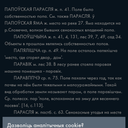
ПАПОЎСКАЯ ПАРАСЛЯ ж. n. 41. Поле было 
собственностью попа. См. также ПАРАСЛЯ. ў 
ПАПОЎСКАЯ ЯМА ж. место на реке 27. Яма находится на 
р.Словечна, волизи бывших сенокосных владений попа.

	ПАПОЎШЧЫНА ж. п. 41, 4, 131, лес 39, 7, 49, сад 34. 
Объекты в прошлом являлись собственностью попов.

	ПАПЯЛІШЧА ср. п. 49. На поле осталось папялішча 
'место, где сгорел двор,. дом'.

	ПАРАВІК м. лес 38. В лесу ранее стояла паровая 
машина помещика - паравік.

	ПАРАВППЧЭ ср. п. 75. Поле пахали через год, так как 
почвы на нём были тяжелыми и малоурожайными. Такой 
вид обработки земли называют паром, а поле паравішчэм. 
Ср. полесск. пар 'поле, вспаханное на зиму для весеннего 
посева'. [16, с.113].

	ПАРАСЛЯ ж. пастб. с. 63. Сенокосные угодья на месте 
разработанных зарослей. В названии нашел отражение 
Дазволіць аналітычныя cookie?
апеллятив парасля, Известный в мозырских говорах в 