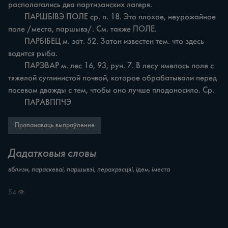
располагались два партизанских лагеря.

	ПАРШБІВЭ ПОЛЕ ср. п. 18. Это плохое, неурожайное 
поле /места, паршывэ/. См. также ПОЛЕ.

	ПАРБІБЕЦ м. зат. 52. Затон известен тем. что здесь 
водится рыба.

	ПАРЭВАР м. лес 16, 93, рун. 7. В лесу имелось поле с 
тяжелой суглинистой почвой, которое обрабатывали перед 
посевом дважды с тем, чтобы оно лучше плодоносило. Ср.

	ПАРАВППЧЭ
Прапанаваць выпраўленне
Дадатковыя словы
вблизи, параскеваі, паршывэі, перахрэсцяі, ідем, іместа
54 👁