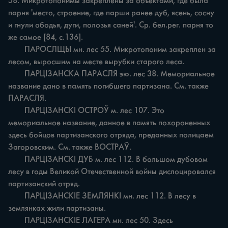
58. Микротопонимы закреплены за объектами, где была 
парня 'место, строение, где парши ранее дуб, ясень, сосну 
и гнули ободья, дуги, полозья саней'. Ср. бел.рег. парня то 
же самое [84, с.136].

	ПАРОСЛЩЫ мн. лес 55. Микротопоним закреплен за 
лесом, выросшим на месте вырубки старого леса.

	ПАРЦІЗАНСКА ПАРАСЛЯ эю. лес 38. Мемориальное 
название дано в память погибшего партизана. См. также 
ПАРАСЛЯ.

	ПАРЦІЗАНСКІ ОСТРОЎ м. лес 107. Это 
мемориальное название, данное в память похороненных 
здесь бойцов партизанского отряда, преданных полицаем 
Загоровским. См. также ВОСТРАЎ.

	ПАРЦІЗАНСКІ ДУБ м. лес 112. В большом дубовом 
лесу в годы Великой Отечественной войны дислоцировался 
партизанский отряд.

	ПАРЦІЗАНСКІЕ ЗЕМЛЯНКІ мн. лес 112. В лесу в 
землянках жили партизаны.

	ПАРЦІЗАНСКІЕ ЛАГЕРА мн. лес 50. Здесь 