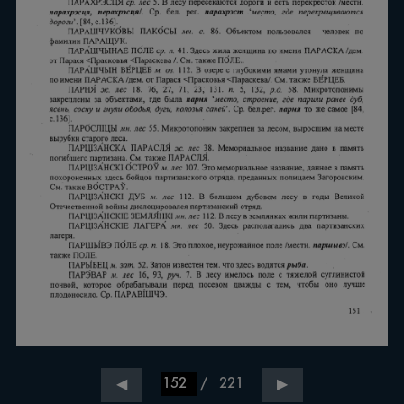
/
221
◀
▶