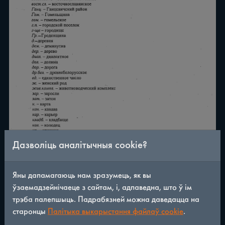
Дазволіць аналітычныя cookie?
Яны дапамагаюць нам зразумець, як вы
ўзаемадзейнічаеце з сайтам, і, адпаведна, што ў ім
трэба палепшыць. Падрабязней можна даведацца на
/
221
◀
▶
старонцы
Палітыка выкарыстання файлаў cookie
.