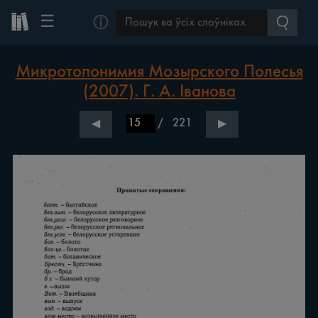
☰
ⓘ
Микротопонимия Мозырского Полесья
(2007). Г. А. Іванова
/
221
◀
▶