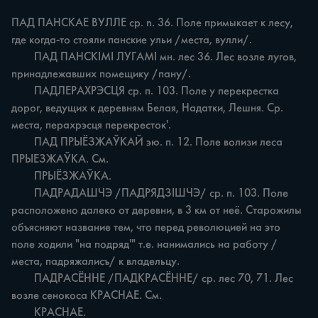
ПАД ПАНСКАЕ ВУЛЛЕ cp. n. 36. Поле примыкает к лесу, 
где когда-то стояли панские ульи /места, вулли/.

	ПАД ПАНСКІМІ ЛУГАМІ мн. лес 36. Лес возле лугов, 
принадлежавших помещику /пану/.

	ПАДЛЕРАХРЭСЦЯ ср. п. 103. Поле у перекрестка 
дорог, ведущих к деревням Белая, Надатки, Лешня. Ср. 
места, перахрэсця перекресток'.

	ПАД ПРЫЁЗЖАЎКАЙ эю. п. 12. Поле волизи леса 
ПРЫЕЗЖАЎКА. См.

	ПРЫЁЗЖАЎКА.

	ПАДРАДАШЧЭ /ПАДРЯДЗІШЧЭ/ ср. п. 103. Поле 
расположено далеко от деревни, в 3 км от неё. Старожилы 
объясняют название тем, что перед революцией на это 
поле ходили "на подряд'" т.е. нанимались на работу /
места, падряжалисъ/ к владельцу.

	ПАДРАСЁННЕ /ПАДКРАСЁННЕ/ ср. лес 70, 71. Лес 
возле сенокоса КРАСНАЕ. См.

	КРАСНАЕ.
