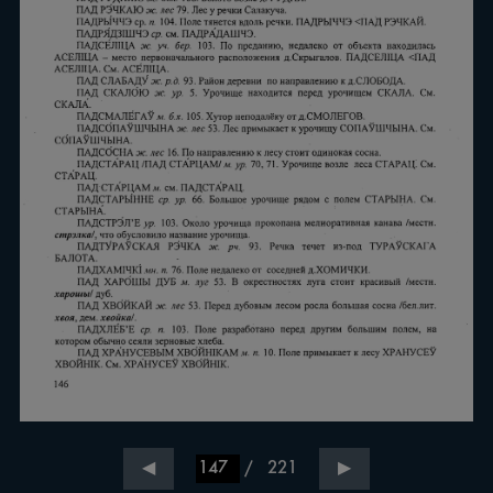
/
221
◀
▶