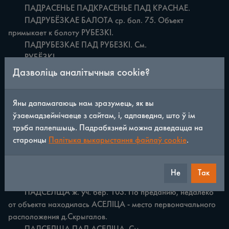
	ПАДРАСЕНЬЕ ПАДКРАСЕНЬЕ ПАД КРАСНАЕ.

	ПАДРУБЁЗКАЕ БАЛОТА ср. бол. 75. Объект 
примыкает к болоту РУБЕЗКІ.

	ПАДРУБЕЗКАЕ ПАД РУБЕЗКІ. См.

	РУБЁЗКІ.

	ПАД РУДНЫМ ср. п. 80. Поле в окрестностях места, 
Дазволіць аналітычныя cookie?
где добывали в прошлом руду. См.

	РУДНАЕ.

Яны дапамагаюць нам зразумець, як вы
	ПАД РУДНЯЮ эю. бол. 106. Болото возле д.

ўзаемадзейнічаеце з сайтам, і, адпаведна, што ў ім
	РУ ДНЯ.

трэба палепшыць. Падрабязней можна даведацца на
	ПАД РЭЧКАЮ ж. лес 79. Лес у речки Салакуча.

старонцы
Палітыка выкарыстання файлаў cookie
.
	ПАДРБІЧЧЭ ср. п. 104. Поле тянется вдоль речки.

	ПАДРЫЧЧЭ ПАД РЭЧКАЙ.

	ПАДРЯДЗІШЧЭ ср. см.

Не
Так
	ПАДРАДАШЧЭ.

	ПАДСЁЛЩА ж. уч. бер. 103. По преданию, недалеко 
от объекта находилась АСЕЛІЦА - место первоначального 
расположения д.Скрыгалов.
