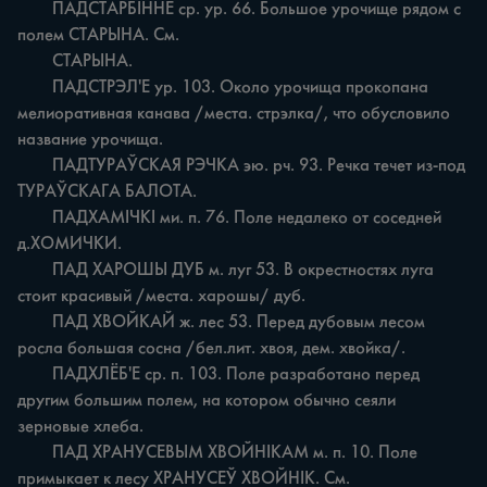
	ПАДСТАРБІННЕ ср. ур. 66. Большое урочище рядом с 
полем СТАРЫНА. См.

	СТАРЫНА.

	ПАДСТРЭЛ'Е ур. 103. Около урочища прокопана 
мелиоративная канава /места. стрэлка/, что обусловило 
название урочища.

	ПАДТУРАЎСКАЯ РЭЧКА эю. рч. 93. Речка течет из-под 
ТУРАЎСКАГА БАЛОТА.

	ПАДХАМІЧКІ ми. п. 76. Поле недалеко от соседней 
д.ХОМИЧКИ.

	ПАД ХАРОШЫ ДУБ м. луг 53. В окрестностях луга 
стоит красивый /места. харошы/ дуб.

	ПАД ХВОЙКАЙ ж. лес 53. Перед дубовым лесом 
росла большая сосна /бел.лит. хвоя, дем. хвойка/.

	ПАДХЛЁБ'Е ср. п. 103. Поле разработано перед 
другим большим полем, на котором обычно сеяли 
зерновые хлеба.

	ПАД ХРАНУСЕВЫМ ХВОЙНІКАМ м. п. 10. Поле 
примыкает к лесу ХРАНУСЕЎ ХВОЙНІК. См.
