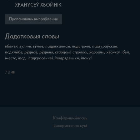
	ХРАНУСЕЎ ХВОЙНІК
Прапанаваць выпраўленне
Дадатковыя словы
вблизи, вуллиі, вўлле, падряжалисъі, падстрэле, падтўраўская,
падхлёбе, рўднае, рўдняю, старцамі, стрэлкаі, харошыі, хвойкаі, ібел,
іместа, іпад, іпадкрасённеі, іпадрядзішчэі, іпануі
78 👁
Канфідэнцыйнасць
Выкарыстанне кукі