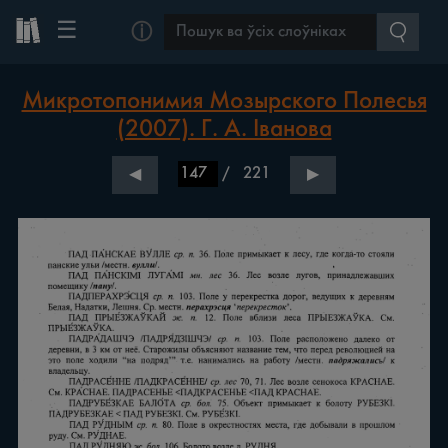
☰
ⓘ
Микротопонимия Мозырского Полесья
(2007). Г. А. Іванова
/
221
◀
▶