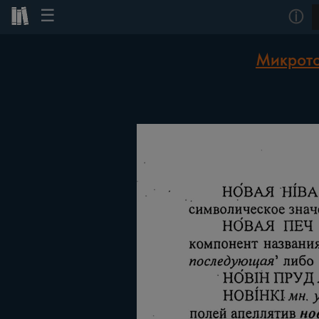
☰
ⓘ
Микрото