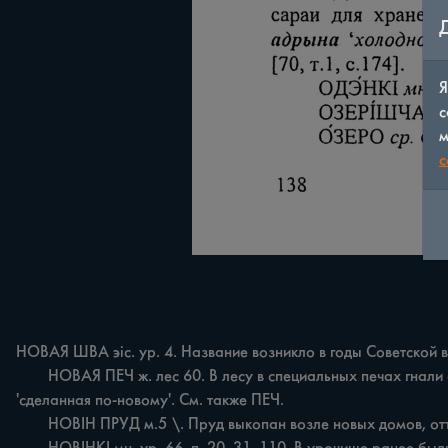
Я
с
м
c
НОВАЯ ШВА эіс. ур. 4. Название возникло в годы Советской вл
	НОВАЯ ПЕЧ ж. лес 60. В лесу в специальных печах гнали смолу. Первый компонент названия новая мог обозначать: 'построенная взамен старой*, 'очередная, последующая' либо 
'сделанная по-новому'. См. также ПЕЧ.

	HOBIH ПРУД м.5 \. Пруд выкопан возле новых домов, оттого и назван HOBIH.
