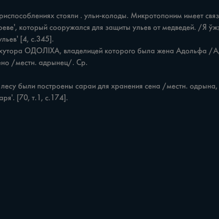
ве', который сооружался для защиты ульев от медведей. /Я ўжэ 
ев' [4, с.345].

. [70, т.1, с.174].
