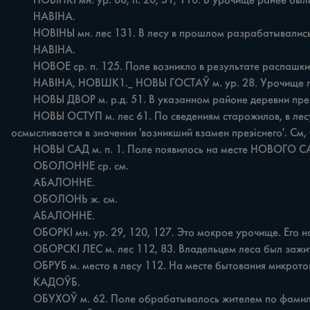
	HOBIHKI мн. ур. 66, п. 20, 31, 110. В урочище ранее были поля. В основе названия полей апеллятив новінка /дем. от новіна/ 'впервые засеваемое поле'. См.

	HABIHA.

	НОВІНЫ мн. лес 131. В лесу в прошлом разрабатывались поля. Новіны то же самое, что и навіна. См.

	HABIHA.

	НОВОЕ ср. п. 125. Поле возникло в результате распашки залежного участка. Ср.

	HABIHA, НОВШК1._ НОВЫ ГОСТАЎ м. ур. 28. Урочище примыкает к той части д.ГОСТОВ, которая возникла позже другой и носит название НОВЫ ГОСТАЎ.

	НОВЫ ДВОР м. р.д. 51. В указанном районе деревни прежде была усадьба ІдворІ помещика, которая появилась вместо старой усадьбы. См. также ДВОР.

	НОВЫ ОСТУП м. лес 61. По сведениям старожилов, в лесу в прошлом охотились на зверей. В основе микротопонима др. бел. апеллятив оступ. Первый компонент названия новы 
осмысливается в значении 'возникший взамен преэіснего'. См,
	НОВЫ САД м. п. 1. Поле появилось на месте НОВОГО САДА, который был посажен вслед за прежним, старым садом.

	ОБОЛОННЕ ср. см.

	АБАЛОННЕ.

	ОБОЛОНЬ ж. см.

	АБАЛОННЕ.

	ОБОРКІ мн. ур. 29, 120, 127. Это мокрое урочище. Его название обнаруживает лексическую связь с бел.рег. оборок 'сенокосная ннзина среди вспаханной земли' [54, с.351].

	ОБОРСКІ ЛЕС м. лес 112, 83. Владельцем леса был зажиточный крестьянин по фамилии ОБОРСКИЙ.

	ОБРУБ м. место в лесу 112. На месте бытования микротопоним соотносится с названием криничного сруба /местн. обрубаі. Ср.

	КАДОЎБ.

	ОБУХОЎ м. 62. Поле обрабатывалось жителем по фамилии ОБУХОВ.
