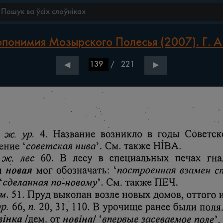
понимия Мозырского Полесья (2007). Г. А.
/
221
◀
▶