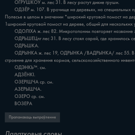
	ОГРУШКОЎ м. лес 31. В лесу растут дикие груши.

	ОДЗЁР м. 107. В урочище на деревьях, на специальных приспособлениях стояли . ульи-колоды. Микротопоним имеет связь с апеллятивом одзёр, известным в Лельчицком районе и на 
Полесье в целом в значении *широкий круговой помост на дере
1широкий круговой помост на дереве, общий для нескольких уль
	ОДОЛІХА ж. лес 82. Микротопоним повторяет название хутора ОДОЛІХА, владелицей которого была жена Адольфа /Адольф/.

	ОДРЬШЕЦлг лес 31. В лесу стоял сарай, где хранилось сено /местн. адрынец/. Ср.

	ОДРЬШКА.

	ОДРЫНКА ж. лес 19, ОДРЫНКА /ВАДРЫНКА/ лес 55. В лесу были построены сараи для хранения сена /местн. одрына, дем. одрынка, вадрынка!. Ср. бел. лит. адрьта 'холодное 
строение для хранения кормов, сельскохозяйственного инвентаря'
	ОДЭНКЬ™. см.

	АДЗЁНКІ.

	ОЗЕРІШЧА ср. см.

	АЗЕРЫШЧА.

	ОЗЕРО ср. см.

	ВОЗЕРА
Прапанаваць выпраўленне
Дадатковыя словы