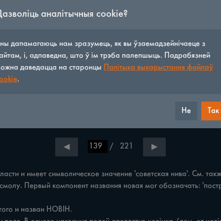
Дазволіць аналітычныя cookie?
ны дапамагаюць нам зразумець, як вы ўзаемадзейнічаеце з
айтам, і, адпаведна, што ў ім трэба палепшыць. Падрабязней
ожна даведацца на старонцы
Палітыка выкарыстання файлаў
ookie
.
Не
Так
/
221
◀
▶
асти и имеет символическое значение 'советская нива'. См. такж