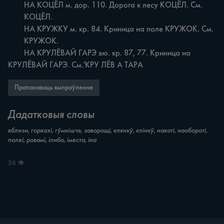
	НА КОЦЁЛ м. дор. 110. Дорога к лесу КОЦЁЛ. См.

	КОЦЁЛ.

	НА КРУЖКУ м. кр. 84. Криница на поле КРУЖОК. См.

	КРУЖОК.

	НА КРУЛЁВАЙ ГАРЭ эю. кр. 87, 77. Криница на 
КРУЛЁВАЙ ГАРЭ. См.'КРУ ЛЁВ А ТАРА
Прапанаваць выпраўленне
Дадатковыя словы
вблизи, горкахі, гўмнішчэ, заворощі, клянкў, клінкў, накоті, наобороті,
полеі, ровамі, ілибо, іместа, іна
56 👁