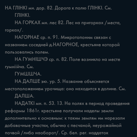
НА ГЛІНКІ мн. дор. 82. Дорога к полю ГЛІНКІ. См.

	ГЛІНКІ.

	НА ГОРКАХ мн. лес 82. Лес на пригорках /места, 
горках/.

	НАГОРНАЕ ср. п. 91. Микротопоним связан с 
названием соседней д.НАГОРНОЕ, крестьяне которой 
пользовались полем.

	НА ГУМНІШЧЭ ср. п. 82. Поле возникло на месте 
гумніійча. См.

	ГУМШШЧА.

	НА ДАЛШЕ эю. ур. 5. Название объясняется 
местоположением урочища: оно находится в долине. См.

	ДАЛША.

	НАДАТКІ мн. п. 53. 13. На полях в период проведения 
реформы 1861г. крестьяне получали наделы земли 
дополнительно к основным: к таким землям им нарезали 
добавочные участки, обычно с песчаной, неурожайной 
почвой /либо наоборот/. Ср. бел. рег. наддаток 