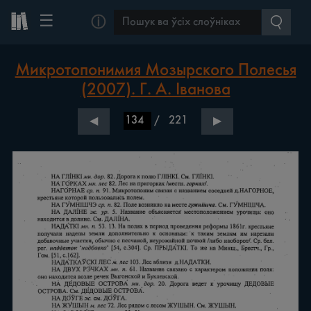
☰
ⓘ
Микротопонимия Мозырского Полесья
(2007). Г. А. Іванова
/
221
◀
▶