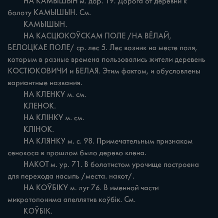
	НА КАМЫШЫН м. дор. 19. Дорога от деревни к 
болоту КАМЫШЫН. См.

	КАМЫШЫН.

	НА КАСЦЮКОЎСКАМ ПОЛЕ /НА ВЁЛАЙ, 
БЕЛОЦКАЕ ПОЛЕ/ ср. лес 5. Лес возник на месте поля, 
которым в разные времена пользовались жители деревень 
КОСТЮКОВИЧИ и БЕЛАЯ. Этим фактом, и обусловлены 
вариантные названия.

	НА КЛЕНКУ м. см.

	КЛЕНОК.

	НА КЛІНКУ м. см.

	КЛІНОК.

	НА КЛЯНКУ м. с. 98. Примечательным признаком 
сенокоса в прошлом было дерево клена.

	НАКОТ м. ур. 71. В болотистом урочище построена 
для перехода насыпь /места. накот/.

	НА КОЎБІКУ м. луг 76. В именной части 
микротопонима апеллятив коўбік. См.

	КОЎБІК.
