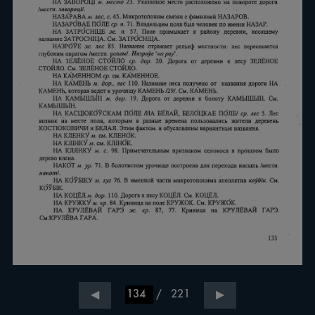
/
221
◀
▶