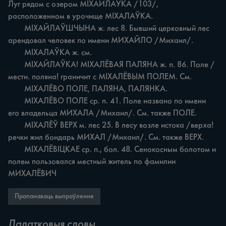
Луг рядом с озером МІХАЙЛАЎКА /103/, 
расположенном в урочище МІХАЛАЎКА.

	МІХАЙЛАЎШЧЫНА ж. лес 8. Бывший церковный лес 
арендовал человек по имени МИХАЙЛО /Михаил/.

	МІХАЛАЎКА ж. см.

	МІХАЙЛАЎКА! МІХАЛЁВАЯ ПАЛЯНА ж. п. 86. Поле /
местн. поляна! граничит с МІХАЛЁВЫМ ПОЛЕМ. См.

	МІХАЛЁВО ПОЛЕ, ПАЛЯНА, ПАЛЯНКА.

	МІХАЛЁВО ПОЛЕ ср. п. 41. Поле названо по имени 
его владельца МИХАЛА /Михаил/. См. также ПОЛЕ.

	МІХАЛЁЎ ВЕРХ м. лес 25. В лесу возле истока /верха! 
речки жил бондарь МИХАЛ /Михаил/. См. также ВЕРХ.

	МІХАЛЁВІЦКАЕ ср. п., бол. 48. Сенокосным болотом и 
полем пользовался местный житель по фамилии 
МИХАЛЁВИЧ
Прапанаваць выпраўленне
Дадатковыя словы