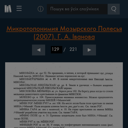
☰
ⓘ
Микротопонимия Мозырского Полесья
(2007). Г. А. Іванова
/
221
◀
▶