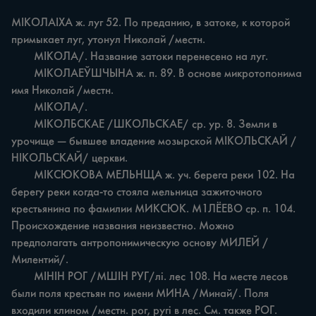
МІКОЛАІХА ж. луг 52. По преданию, в затоке, к которой 
примыкает луг, утонул Николай /местн.

	МІКОЛА/. Название затоки перенесено на луг.

	МІКОЛАЕЎШЧЫНА ж. п. 89. В основе микротопонима 
имя Николай /местн.

	МІКОЛА/.

	МІКОЛБСКАЕ /ШКОЛЬСКАЕ/ ср. ур. 8. Земли в 
урочище — бывшее владение мозырской МІКОЛЬСКАЙ /
НІКОЛЬСКАЙ/ церкви.

	МІКСЮКОВА МЕЛЬНЩА ж. уч. берега реки 102. На 
берегу реки когда-то стояла мельница зажиточного 
крестьянина по фамилии МИКСЮК. М1ЛЁЕВО ср. п. 104. 
Происхождение названия неизвестно. Можно 
предполагать антропонимическую основу МИЛЕЙ /
Милентий/.

	MIHIH РОГ /МШІН РУГ/лі. лес 108. На месте лесов 
были поля крестьян по имени МИНА /Минай/. Поля 
входили клином /местн. рог, ругі в лес. См. также РОГ.
