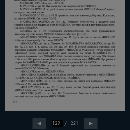
/
221
◀
▶