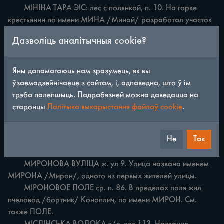
	MIHIHA ТАРА Э!С: лес с полянкой, п. 10. На горке 
крестьянин по имени МИНА /Минай/ разработал участок 
под поле. См. также ТАРА.

Дазволіць аналітычныя cookie?
	MIHIHO ПОЛЕ ср. п. 31 Прежним владельцем поля 
был МИНА /Минай/. См. также ПОЛЕ. M1HIH РУГ м. см.

	МШІН РОГ.

Яны дапамагаюць нам зразумець, як вы
	МІНІШЫН РОГ м. оз. 36. У озера, по конфигурации 
ўзаемадзейнічаеце з сайтам, і, адпаведна, што ў ім
напоминающего клин ІрогІ, жил старик МИНА /Минай/. 
трэба палепшыць. Падрабязней можна даведацца на
См. также РОГ.

старонцы
Палітыка выкарыстання файлаў cookie
.
	МІНІШЫН ЧЭРЦЁЖ м. см.

	ЧАРЦЁЖ.

Не
Так
	МІРАНЧУК м. луг 40. Луг косил житель по фамилии 
МИРОНЧУК.

	МИРОНОВА ВУЛІЦА ж. ул 9. Улица названа именем 
МИРОНА /Мирон/, одного из первых жителей улицы.

	MIPOHOBOE ПОЛЕ ср. п. 86. В пределах поля жил 
пчеловод /бортник/ Коноплич, по имени МИРОН. См. 
также ПОЛЕ.
