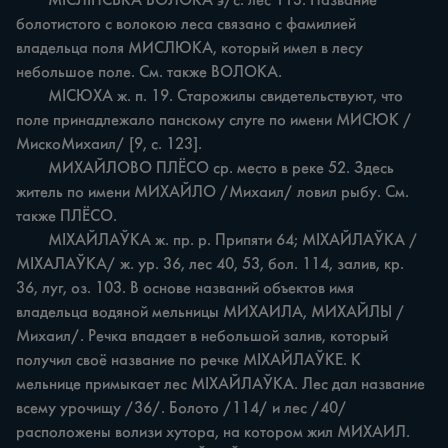
	МІСЛІНСЬКА ВОЛОКА э/с. лес 113. Название 
болотистого с волокою леса связано с фамилией 
владельца поля МИСЛЮКА, который имел в лесу 
небольшое поле. См. также ВОЛОКА.

	МІСЮХА ж. п. 19. Старожилы свидетельствуют, что 
поле принадлежало панскому слуге по имени МИСЮК /
МискоМихаил/ [9, с. 123].

	МИХАЙЛОВО ПЛЁСО ср. место в реке 52. Здесь 
житель по имени МИХАЙЛО /Михаил/ ловил рыбу. См. 
также ПЛЁСО.

	МІХАЙЛАЎКА ж. пр. р. Припяти 64; МІХАЙЛАЎКА /
МІХАЛАЎКА/ ж. ур. 36, лес 40, 53, бол. 114, залив, кр. 
36, луг, оз. 103. В основе названий объектов имя 
владельца водяной мельницы МИХАИЛА, МИХАЙЛЫ /
Михаил/. Речка впадает в небольшой залив, который 
получил своё название по речке МІХАЙЛАЎКЕ. К 
мельнице примыкает лес МІХАЙЛАЎКА. Лес дал название 
всему урочищу /36/. Болото /114/ и лес /40/ 
расположены волизи хутора, на котором жил МИХАИЛ. 