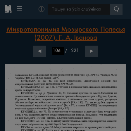
☰
ⓘ
Микротопонимия Мозырского Полесья
(2007). Г. А. Іванова
/
221
◀
▶