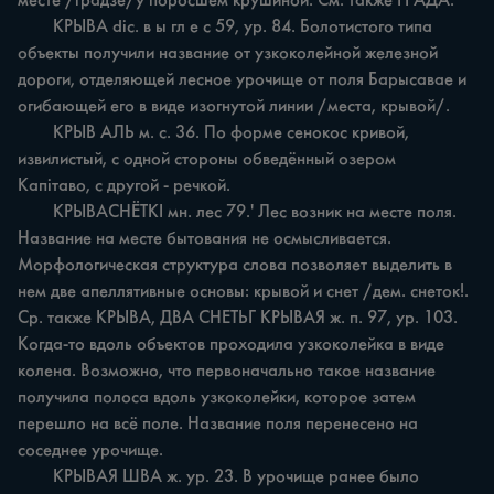
месте /градзе/у поросшем крушиной. См. также ГРАДА.

	КРЫВА dic. в ы гл е с 59, ур. 84. Болотистого типа 
объекты получили название от узкоколейной железной 
дороги, отделяющей лесное урочище от поля Барысавае и 
огибающей его в виде изогнутой линии /места, крывой/.

	КРЫВ АЛЬ м. с. 36. По форме сенокос кривой, 
извилистый, с одной стороны обведённый озером 
Капітаво, с другой - речкой.

	КРЫВАСНЁТКІ мн. лес 79.' Лес возник на месте поля. 
Название на месте бытования не осмысливается. 
Морфологическая структура слова позволяет выделить в 
нем две апеллятивные основы: крывой и снет /дем. снеток!. 
Ср. также КРЫВА, ДВА СНЕТЬГ КРЫВАЯ ж. п. 97, ур. 103. 
Когда-то вдоль объектов проходила узкоколейка в виде 
колена. Возможно, что первоначально такое название 
получила полоса вдоль узкоколейки, которое затем 
перешло на всё поле. Название поля перенесено на 
соседнее урочище.

	КРЫВАЯ ШВА ж. ур. 23. В урочище ранее было 