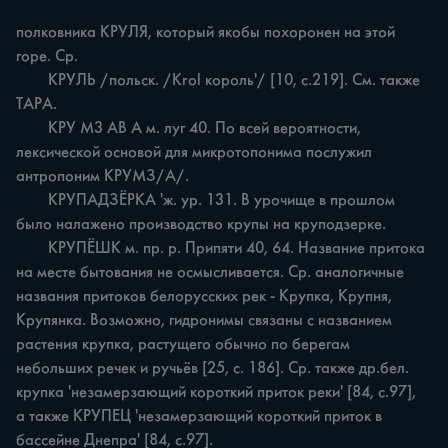
полковника КРУЛЯ, который якобы похоронен на этой 
горе. Ср.

	КРУЛЬ /польск. /Krol король'/ [10, с.219]. См. также 
ТАРА.

	КРУ М3 АВ А м. луг 40. По всей вероятности, 
лексической основой для микротопонима послужил 
антропоним КРУМЗ/А/.

	КРУПАДЗЁРКА 'ж. ур. 131. В урочище в прошлом 
было налажено производство крупы на круподзерке.

	КРУПЁШК м. пр. р. Припяти 40, 64. Название притока 
на месте бытования не осмысливается. Ср. аналогичные 
названия притоков белорусских рек - Крупка, Крупня, 
Крупянка. Возможно, гидронимы связаны с названием 
растения крупка, растущего обычно по берегам 
небольших речек и ручьёв [25, с. 186]. Ср. также др.бел. 
крупка 'незамерзающий короткий приток реки' [84, с.97], 
а также КРУПЕЦ 'незамерзающий короткий приток в 
бассейне Днепра' [84, с.97].
