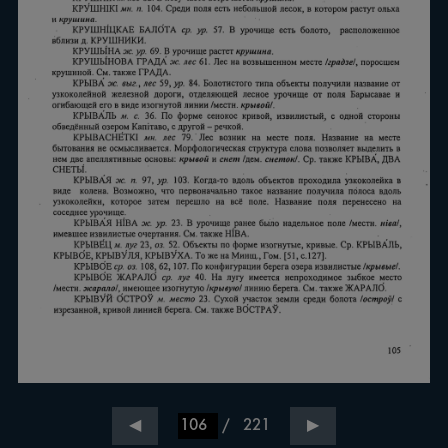
/
221
◀
▶