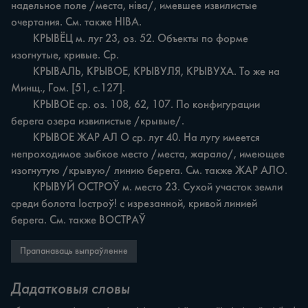
надельное поле /места, ніва/, имевшее извилистые 
очертания. См. также НІВА.

	КРЫВЁЦ м. луг 23, оз. 52. Объекты по форме 
изогнутые, кривые. Ср.

	КРЫВАЛЬ, КРЫВОЕ, КРЫВУЛЯ, КРЫВУХА. То же на 
Минщ., Гом. [51, с.127].

	КРЫВОЕ ср. оз. 108, 62, 107. По конфигурации 
берега озера извилистые /крывые/.

	КРЫВОЕ ЖАР АЛ О ср. луг 40. На лугу имеется 
непроходимое зыбкое место /места, жарало/, имеющее 
изогнутую /крывую/ линию берега. См. также ЖАР АЛО.

	КРЫВУЙ ОСТРОЎ м. место 23. Сухой участок земли 
среди болота Іостроў! с изрезанной, кривой линией 
берега. См. также ВОСТРАЎ
Прапанаваць выпраўленне
Дадатковыя словы