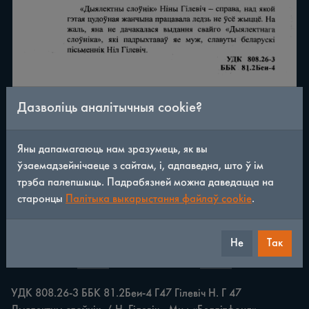
Дазволіць аналітычныя cookie?
Яны дапамагаюць нам зразумець, як вы
ўзаемадзейнічаеце з сайтам, і, адпаведна, што ў ім
трэба палепшыць. Падрабязней можна даведацца на
старонцы
Палітыка выкарыстання файлаў cookie
.
Не
Так
/
177
◀
▶
УДК 808.26-3 ББК 81.2Беи-4 Г47 Гілевіч Н. Г 47 