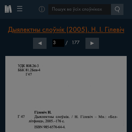
☰
ⓘ
Дыялектны слоўнік (2005). Н. І. Гілевіч
/
177
◀
▶