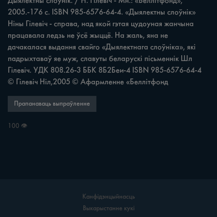
Дыялектны слоўнік. / Н. Гілевіч - Мн.: «Беллітфонд», 
2005.-176 с. ISBN 985-6576-64-4. «Дыялектны слоўнік» 
Ніны Гілевіч - справа, над якой гэтая цудоуная жанчына 
працавала ледзь не ўсё жыццё. На жаль, яна не 
дачакалася выдання свайго «Дыялектнага слоўніка», які 
падрыхтаваў яе муж, славуты беларускі пісьменнік Шл 
Гілевіч. УДК 808.26-3 ББК 8Б2Беи-4 ISBN 985-6576-64-4 
© Гілевіч Ніл,2005 © Афармленне «Беллітфонд
Прапанаваць выпраўленне
100 👁
Канфідэнцыйнасць
Выкарыстанне кукі