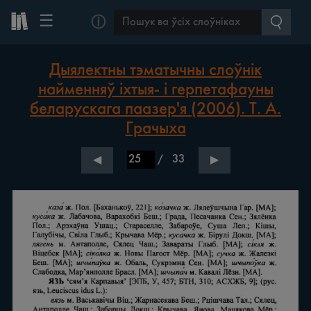
☰
ⓘ
Дыялектны тэматычны слоўнік
найменняў іхтыя- і герпетафауны
беларускага паазер'я (2006). Т. А.
Грачыха
/
33
◀
▶