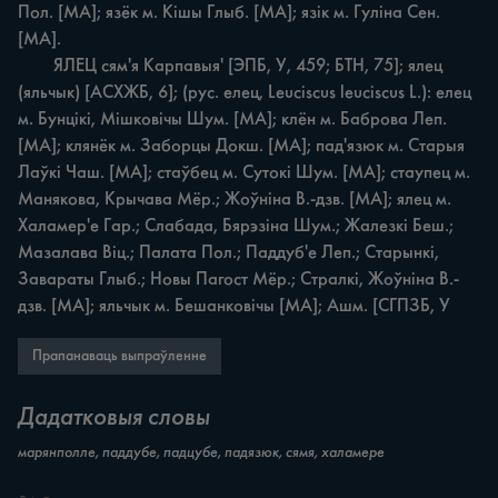
Пол. [МА]; язёк м. Кішы Глыб. [МА]; язік м. Гуліна Сен. 
[МА].

	ЯЛЕЦ сям'я Карпавыя' [ЭПБ, У, 459; БТН, 75]; ялец 
(яльчык) [АСХЖБ, 6]; (рус. елец, Leuciscus leuciscus L.): елец 
м. Бунцікі, Мішковічы Шум. [МА]; клён м. Баброва Леп. 
[МА]; клянёк м. Заборцы Докш. [МА]; пад'язюк м. Старыя 
Лаўкі Чаш. [МА]; стаўбец м. Сутокі Шум. [МА]; стаупец м. 
Манякова, Крычава Мёр.; Жоўніна В.-дзв. [МА]; ялец м. 
Халамер'е Гар.; Слабада, Бярэзіна Шум.; Жалезкі Беш.; 
Мазалава Віц.; Палата Пол.; Паддуб'е Леп.; Старынкі, 
Завараты Глыб.; Новы Пагост Мёр.; Стралкі, Жоўніна В.-
дзв. [МА]; яльчык м. Бешанковічы [МА]; Ашм. [СГПЗБ, У
Прапанаваць выпраўленне
Дадатковыя словы
марянполле, паддубе, падцубе, падязюк, сямя, халамере