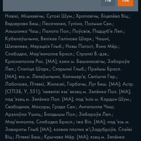
Не
Так
Жоўніна В.-дзв. [МА]; вязь ж. Вялікія Пашкі Шарк. [МА]; 
вясъ м. Гута Паст. [МА]; язь м. Кабішча, Смалоўка Гар.; 
Навікі, Мішкевічы, Сутокі Шум.; Храпавічы, Біцялёва Віц.; 
Вядзерава Беш.; Песачанка, Гуліна, Полымя Сен.; 
Альшанка Чаш.; Палата Пол.; Поўсвіж, Падцуб'е Леп.; 
Кубелеўшчына, Вялікае Галінова Шарк.; Чашні, 
Шэпелева, Мярэцкія Глыб.; Новы Пагост, Язна Мёр.; 
Слабодка, Мар'янполле Брасл.; Стралкі В.-дзв.; 
Краснаполле Рас. [МА]; язюк м. Бешанковічы, Забароўе 
Леп.; Сталіца Шарк.; Старынкі Глыб.; Прэйшы Брасл. 
[МА]; ясь м. Лялеўшчына, Халамер'е, Селішча Гар.; 
Лабачова, Літвякі, Жалезкі, Гарбачы, Луг Беш. [МА]; Астр. 
[СГПЗБ, У, 551]; 'невялікі язь' вязец м. Зялёнка Пол. [МА]; 
пад 'язец м. Зялёнка Пол. [МА]; пад 'язік м. Кардон Шум.; 
Свабодная, Масоры, Града Сен.; Антаполле Чаш; 
Арэхаўна Ушац.; Балдышы Пол.; Забароўе Леп.; 
Мар'янполле, Слабодка Брасл.; іжа Віл. [МА]; пад 'язь м. 
Завараты Глыб [МА]; язавая плотка ж\Задуброўе. Стайкі 
Віц.; Літвякі Беш.; Крычава Мёр. [МА]; язец м. Зялёнка 