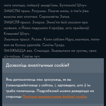
нага хлопща, пайшоў змыдл'аны. Бутальнік! Шчуч.

ЗМЫСЛЫ прым. Разумны. Лашче малы, а так'и ўжо 
вмыслы вал хлопчык. Сарамавічы Зэльв.

ЭМЫСЛЯ прысл. Знарок. Эмно'ла йой сказали пра 
мужыка, а Йана падумала й праўда, што прыйехаў. 
Клешняк! Шчуч.

Змычком прысл. Разам. Кали сабаки Идуц змычком, пала-
ван не больш удалайе. Сонічы Гродз.

ЭМЭЖЫЦЦА вак. Стаміцца. Эмежыласа на зустим, сена 
ц'а-гаўшы. Савічы чуч.

ЗНАГАЛУ прысл. Раптам. Поми'у, насл'а вайны да нас 
Дазволіць аналітычныя cookie?
прыш ли были энагалу банда'иты, нашага бацку шукали. 
Уша Кар.

ЗНАЙДУКК м. Пазашлюбнае дзіця. У нас ус'е л'уб'ац" 
Яны дапамагаюць нам зразумець, як вы
гета-га знайда ука, харошы хлопап. Квасоўка Гродз.

ўзаемадзейнічаеце з сайтам, і, адпаведна, што ў ім
ЗНАЙНІЦА ж. Выварат, левы бок матэры. Ты адзела сукен-
трэба палепшыць. Падрабязней можна даведацца на
ку на знайницу, знайница видац па рушцах. Чэхі Астр.

старонцы
Палітыка выкарыстання файлаў cookie
.
ЗНАКАМЕТНЫ прым. Мечаны. Мой знакаметны машок, ни 