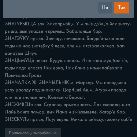
с чыйим ни золытайаш. Валок! Кар.

Не
Так
ЗНАНАСЦЬ ж. Павага. Твой сын дайшоў да валикай 
знанас-ци, а таки просты чалавек. Мір Кар.

ЗНАТУРЫЦЦА зак. Закапрызіць. У м'ан'е дз'иц'а йак знату-
рыща. дык упадве и крычыц. Забалонще Кар.

ЗНАТЭЎКУ прысл. Знячају, нечакана. Банда'иты напали 
тады на нас знатеўку ў лесе, але мы атстралкалиса. Баг-
данаўцы Шчуч.

ЗНАЦЬМУЦЬ незак. Будушь зналь. И не знац муц бал'к'е, 
куды пада еласта Лих ерка, Лак йана з нами пайехала. 
Пры-валка Гродз.

ЗНАЧАЛКА Ж. ЗНАЧЫЛЬНІК м. Маркёр. Мы пасадзили 
услу расаду пад значалку. Даргішкі Ашм. Агурки пасада 
или пад значыл ник. Калеснікі Бераст.

ЗНЕЖИВЕЦЬ зак. Страпіць прытомнасть. Лак сказали, што 
Лайе Ванга памор, дык Йана и з'н'ежывеле. Загор'е Кар.

ЗНЕСКУЛЬ прысл, Лоулекуль. Микола зн'ескул жонку саб'е
Прапанаваць выпраўленне