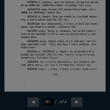
/
674
◀
▶