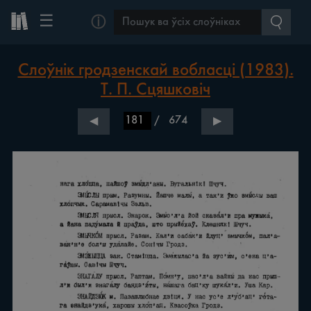
☰
ⓘ
Слоўнік гродзенскай вобласці (1983).
Т. П. Сцяшковіч
/
674
◀
▶