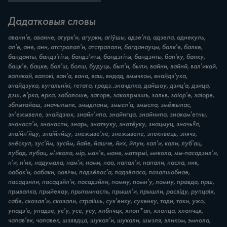
Дадатковыя словы
аванн'е, аванне, агурк'и, агурки, агіўшы, адзе'ла, адзела, аднекуль,
ал'е, ане, анн, атстралал'и, атстралали, багданауцы, балк'е, балке,
бандаиты, бандз'гіты, бандз'иты, бандзгіты, бандзиты, бап'ку, бапку,
бацк'е, бацке, бол'ш, болш, будуць, был'и, были, вайни, вайнй, вал'икай,
валикай, валокi, ван'а, вана, ваш, видад, вмычком, внайдз'ука,
внайдзука, вугальнікі, гетага, гродз..значдлка, дайшоу, дзиц'а, дзица,
дзш, е'рка, ерка, забалоше, загоре, закалрызшъ, зальв, заіор'е, заіоре,
зблытайаш, зиачылыпк, змыдланы, змысл'а, змысла, змёжылас,
зн'ежывеле, знайдзюк, знайн'ипа, знайнгца, знайнипа, знакам'етны,
знанасп'и, знанаспи, знарь, знатэуку, знатёуку, знацмуц, значь?л,
знаійн'йцу, знаійнйцу, знежыве'ле, знежывеле, знекнвець, знячэ,
знёскул, зус'йм, зусйм, йайе, йашче, йих, йлуи, кал'и, кали, луб'ац,
лубад, лубац, м'икола, мiр, ман'е, мане, матэрыі, микола, мы-пасадзил'и,
н'и, н'ик, надумала, нам'и, нами, нао, напал'и, напали, насла, ник,
оабак'и, оабаки, оавічы, падзёлас'а, падзёласа, пазапшобнае,
пасадзили, пасадзйл'и, пасадзйли, помиу, помн'у, помну, правда, прш,
прывалка, прыйехау, прытомнаспь, прышл'и, прышли, расвіду, рупцаіх,
сабе, сказал'и, сказали, страіішь, сук'енку, сукенку, тадн, таки, ужо,
упадэ'е, упадэе, ус'у, усе, усу, хлбпчцк, хлоп*ап, хлопца, хлопчцк,
чалав'ек, чалавек, шзявдца, шукал'и, шукали, шызля, эликом, эмнола,