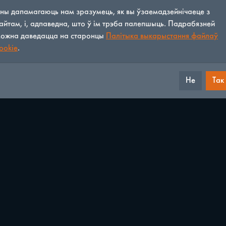
ны дапамагаюць нам зразумець, як вы ўзаемадзейнічаеце з
айтам, і, адпаведна, што ў ім трэба палепшыць. Падрабязней
ожна даведацца на старонцы
Палітыка выкарыстання файлаў
ookie
.
Не
Так