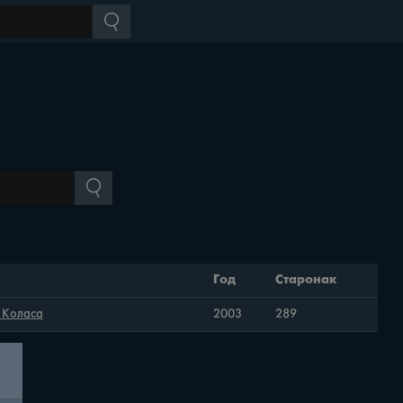
Год
Старонак
а Коласа
2003
289