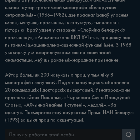
Бірыла быў заснавальнікам беларускай анамастычнай
школы: аўтар трохтомнай манаграфіі «Беларуская
антрапанімія» (1966–1982), дзе прааналізаваў уласныя
імёны, мянушкі, прозвішчы, іх структуру, тыпалогію і
гісторыю. Браў удзел у стварэнні «Слоўніка беларускіх
прозвішчаў», «Анамастыкона ВКЛ XVI ст.», працаваў над
пытаннямі эмацыянальна-ацэначнай функцыі імён. З 1968
уваходзіў у міжнародную камісію па славянскай
анамастыцы, меў шырокае міжнароднае прызнанне.
Аўтар больш як 200 навуковых прац, у тым ліку 8
манаграфій і слоўнікаў. Пад яго кіраўніцтвам абаронена
20 кандыдацкіх і доктарскіх дысертацый. Узнагароджаны
ордэнамі «Знак Пашаны», «Чырвонага Сцяга Працоўнай
Славы», «Айчыннай вайны ІІ ступені», медалём «За
адвагу». Пасмяротна стаў лаўрэатам Прэміі НАН Беларусі
(1993) за цыкл прац па акцэнтуацыі.