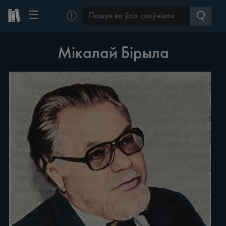
☰
ⓘ
Мікалай Бірыла