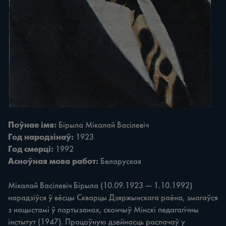
Поўнае імя:
Бірыла Мікалай Васілевіч
Год народзінаў:
1923
Год смерці:
1992
Асноўная мова работ:
Беларуская
Мікалай Васілевіч Бірыла (10.09.1923 — 1.10.1992)
нарадзіўся ў вёсцы Скварцы Дзяржынскага раёна, змагаўся
з нацыстамі ў партызанах, скончыў Мінскі педагагічны
інстытут (1947). Працоўную дзейнасць распачаў у