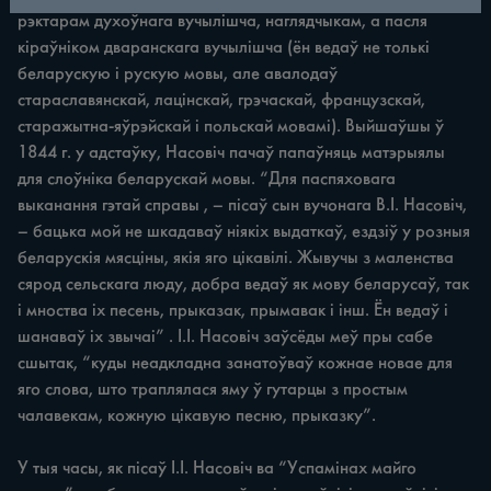
рэктарам духоўнага вучылішча, наглядчыкам, а пасля
кіраўніком дваранскага вучылішча (ён ведаў не толькі
беларускую і рускую мовы, але авалодаў
стараславянскай, лацінскай, грэчаскай, французскай,
старажытна-яўрэйскай і польскай мовамі). Выйшаўшы ў
1844 г. у адстаўку, Насовіч пачаў папаўняць матэрыялы
для слоўніка беларускай мовы. “Для паспяховага
выканання гэтай справы , – пісаў сын вучонага В.І. Насовіч,
– бацька мой не шкадаваў ніякіх выдаткаў, ездзіў у розныя
беларускія мясціны, якія яго цікавілі. Жывучы з маленства
сярод сельскага люду, добра ведаў як мову беларусаў, так
і мноства іх песень, прыказак, прымавак і інш. Ён ведаў і
шанаваў іх звычаі” . І.І. Насовіч заўсёды меў пры сабе
сшытак, “куды неадкладна занатоўваў кожнае новае для
яго слова, што траплялася яму ў гутарцы з простым
чалавекам, кожную цікавую песню, прыказку”.
У тыя часы, як пісаў І.І. Насовіч ва “Успамінах майго