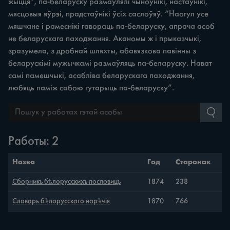
жыцця”, па-беларуску размаўлялі чыноўнікі, настаўнікі,
мясцовыя яўрэі, прадстаўнікі ўсіх саслоўяў. “Наогул усе
мяшчане і рамеснікі гавораць па-беларуску, апрача асоб
не беларускага паходжання. Аканомы ж і прыказчыкі,
зразумела, з дробнай шляхты, абавязкова павінны з
беларускімі мужычкамі размаўляць па-беларуску. Нават
самі памешчыкі, асабліва беларускага паходжання,
любяць паміж сабою гутарыць па-беларуску”.
Работы: 2
Назва
Год
Старонак
Cборникъ бѣлорусскихъ пословицъ
1874
238
Словарь бѣлорусскаго нарѣчія
1870
766