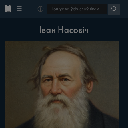
☰
ⓘ
Іван Насовіч