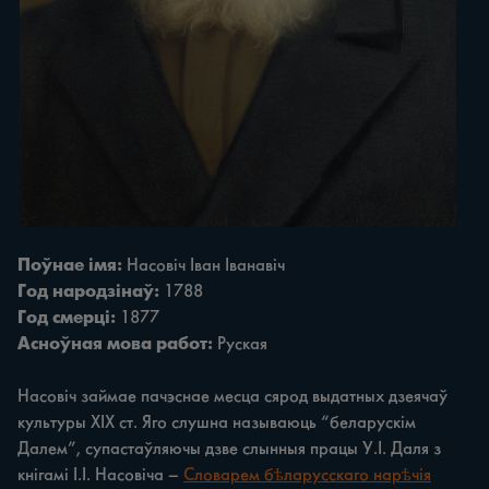
Поўнае імя:
Насовіч Іван Іванавіч
Год народзінаў:
1788
Год смерці:
1877
Асноўная мова работ:
Руская
Насовіч займае пачэснае месца сярод выдатных дзеячаў
культуры ХІХ ст. Яго слушна называюць “беларускім
Далем”, супастаўляючы дзве слынныя працы У.І. Даля з
кнігамі І.І. Насовіча –
Словарем бѣларусскаго нарѣчія