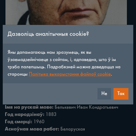
Дазволіць аналітычныя cookie?
Яны дапамагаюць нам зразумець, як вы
ўзаемадзейнічаеце з сайтам, і, адпаведна, што ў ім
трэба палепшыць. Падрабязней можна даведацца на
старонцы
Палітыка выкарыстання файлаў cookie
.
Не
Так
Поўнае імя:
Бялькевіч Іван Кандратавіч
Імя на рускай мове:
Белькевич Иван Кондратьевич
Год народзінаў:
1883
Год смерці:
1960
Асноўная мова работ:
Беларуская