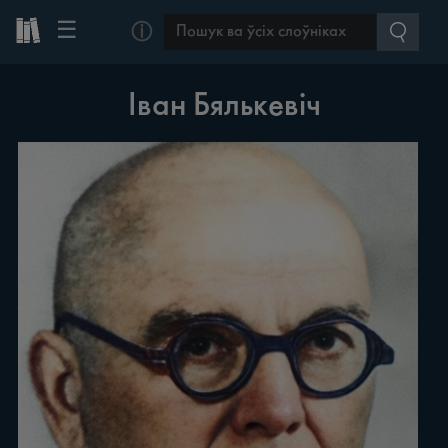
☰
ⓘ
Іван Бялькевіч